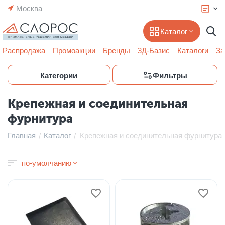
Москва
Каталог
Распродажа
Промоакции
Бренды
3Д-Базис
Каталоги
За
Категории
Фильтры
Крепежная и соединительная
фурнитура
Главная
Каталог
Крепежная и соединительная фурнитура
/
/
по-умолчанию