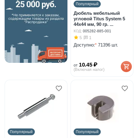
Популярный
Дюбель мебельный
угловой Titus System 5
44х44 мм, 90 гр. ...
КОД:
005282-885-001
5
1
Доступно:
*
71396 шт.
10.45
₽
от
(Включая налог)
Популярный
Популярный