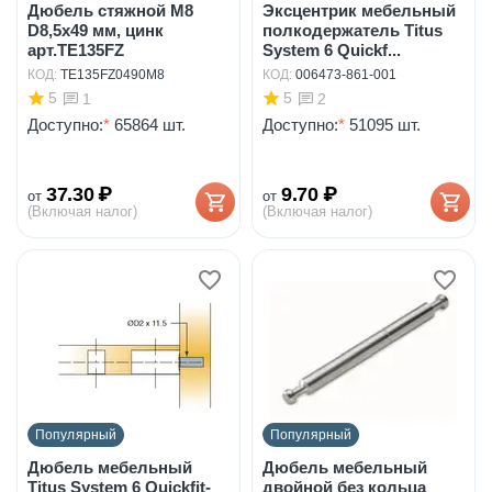
Дюбель стяжной М8
Эксцентрик мебельный
D8,5х49 мм, цинк
полкодержатель Titus
арт.TE135FZ
System 6 Quickf...
КОД:
TE135FZ0490M8
КОД:
006473-861-001
5
5
1
2
Доступно:
*
65864 шт.
Доступно:
*
51095 шт.
37.30
₽
9.70
₽
от
от
(Включая налог)
(Включая налог)
Популярный
Популярный
Дюбель мебельный
Дюбель мебельный
Titus System 6 Quickfit-
двойной без кольца