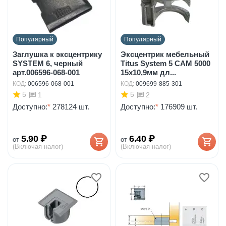
Популярный
Популярный
Заглушка к эксцентрику
Эксцентрик мебельный
SYSTEM 6, черный
Titus System 5 CAM 5000
арт.006596-068-001
15x10,9мм дл...
КОД:
006596-068-001
КОД:
009699-885-301
5
5
1
2
Доступно:
*
278124 шт.
Доступно:
*
176909 шт.
5.90
₽
6.40
₽
от
от
(Включая налог)
(Включая налог)