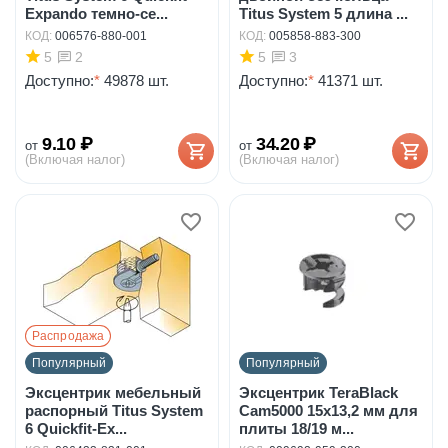
Expando темно-се...
Titus System 5 длина ...
КОД:
006576-880-001
КОД:
005858-883-300
5
5
2
3
Доступно:
*
49878 шт.
Доступно:
*
41371 шт.
9.10
₽
34.20
₽
от
от
(Включая налог)
(Включая налог)
Распродажа
Популярный
Популярный
Эксцентрик мебельный
Эксцентрик TeraBlack
распорный Titus System
Cam5000 15х13,2 мм для
6 Quickfit-Ex...
плиты 18/19 м...