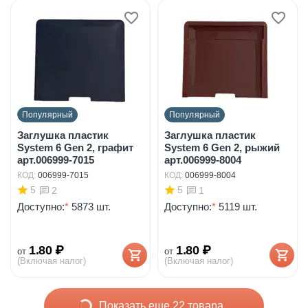
Популярный
Популярный
Заглушка пластик
Заглушка пластик
System 6 Gen 2, графит
System 6 Gen 2, рыжий
арт.006999-7015
арт.006999-8004
КОД:
006999-7015
КОД:
006999-8004
5
5
2
1
Доступно:
*
5873 шт.
Доступно:
*
5119 шт.
1.80
₽
1.80
₽
от
от
(Включая налог)
(Включая налог)
Показать еще 22 товара