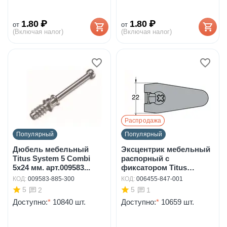
1.80
₽
1.80
₽
от
от
(Включая налог)
(Включая налог)
Распродажа
Популярный
Популярный
Дюбель мебельный
Эксцентрик мебельный
Titus System 5 Combi
распорный с
5x24 мм. арт.009583...
фиксатором Titus
System ...
КОД:
009583-885-300
КОД:
006455-847-001
5
5
2
1
Доступно:
*
10840 шт.
Доступно:
*
10659 шт.