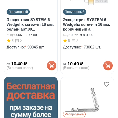
Популярный
Популярный
Эксцентрик SYSTEM 6
Эксцентрик SYSTEM 6
Wedgefix screw-in 16 мм,
Wedgefix screw-in 16 мм,
белый арт.00...
коричневый а...
КОД:
006619-877-001
КОД:
006619-831-001
5
5
2
2
Доступно:
*
90845 шт.
Доступно:
*
73062 шт.
10.40
₽
10.40
₽
от
от
(Включая налог)
(Включая налог)
Распродажа