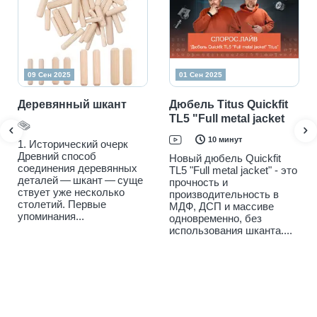
09 Сен 2025
01 Сен 2025
Деревянный шкант
Дюбель Titus Quickfit
TL5 "Full metal jacket
10 минут
1. Исторический очерк
Древний способ
Новый дюбель Quickfit
соединения деревянных
TL5 "Full metal jacket" - это
деталей — шкант — суще
прочность и
ствует уже несколько
производительность в
столетий. Первые
МДФ, ДСП и массиве
упоминания...
одновременно, без
использования шканта....