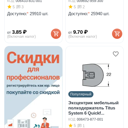
КОД:
006433-831-001
КОД:
009692-959-300
5
5
3
2
Доступно:
*
29910 шт.
Доступно:
*
25940 шт.
3.85
₽
9.70
₽
от
от
(Включая налог)
(Включая налог)
Популярный
Эксцентрик мебельный
полкодержатель Titus
System 6 Quickf...
КОД:
006473-877-001
5
1