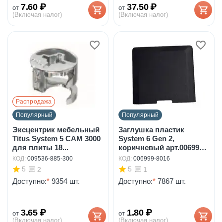
7.60
₽
37.50
₽
от
от
(Включая налог)
(Включая налог)
Распродажа
Популярный
Популярный
Эксцентрик мебельный
Заглушка пластик
Titus System 5 CAM 3000
System 6 Gen 2,
для плиты 18...
коричневый арт.006999-
8016
КОД:
009536-885-300
КОД:
006999-8016
5
5
2
1
Доступно:
*
9354 шт.
Доступно:
*
7867 шт.
3.65
₽
1.80
₽
от
от
(Включая налог)
(Включая налог)