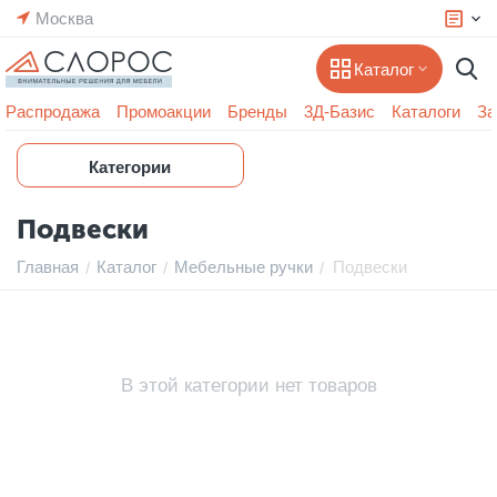
Москва
Каталог
Распродажа
Промоакции
Бренды
3Д-Базис
Каталоги
За
Категории
Подвески
Главная
Каталог
Мебельные ручки
Подвески
/
/
/
В этой категории нет товаров