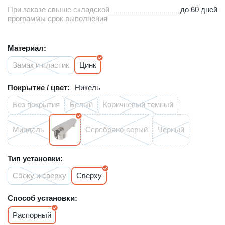
При заказе свыше складской
до 60 дней
программы срок выполнения
Материал:
Замак и пластик
Цинк
Покрытие / цвет:
Никель
Без покрытия
Белый
Коричневый темный
Миндаль
Серебряно-серый
Черный
Тип установки:
Сбоку и сверху
Сверху
Способ установки:
Распорный