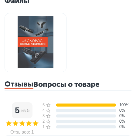
Файлы
Отзывы
Вопросы о товаре
5 звёзд
100%
5
из 5
4 звезды
0%
3 звезды
0%
2 звезды
0%
1 звезда
0%
Отзывов: 1