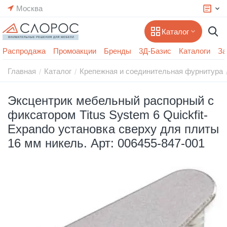
Москва
Каталог
Распродажа
Промоакции
Бренды
3Д-Базис
Каталоги
За
Главная
Каталог
Крепежная и соединительная фурнитура
/
/
Эксцентрик мебельный распорный с
фиксатором Titus System 6 Quickfit-
Expando установка сверху для плиты
16 мм никель. Арт: 006455-847-001