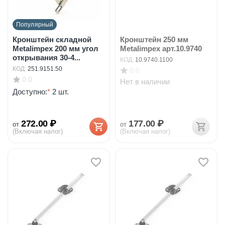
Популярный
Кронштейн складной
Кронштейн 250 мм
Metalimpex 200 мм угол
Metalimpex арт.10.9740
открывания 30-4...
КОД:
10.9740.1100
КОД:
251.9151.50
0.0
0.0
Нет в наличии
Доступно:
*
2 шт.
272.00
₽
177.00
₽
от
от
(Включая налог)
(Включая налог)