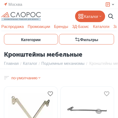
Москва
Каталог
Распродажа
Промоакции
Бренды
3Д-Базис
Каталоги
За
Категории
Фильтры
Кронштейны мебельные
Главная
Каталог
Подъемные механизмы
Кронштейны м
/
/
/
по-умолчанию