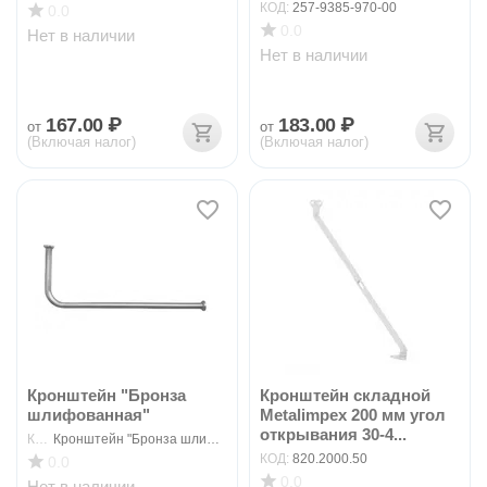
9385-970-00
КОД:
257-9385-970-00
0.0
0.0
Нет в наличии
Нет в наличии
167.00
₽
183.00
₽
от
от
(Включая налог)
(Включая налог)
Кронштейн "Бронза
Кронштейн складной
шлифованная"
Metalimpex 200 мм угол
открывания 30-4...
КОД:
Кронштейн "Бронза шлифованная"
КОД:
820.2000.50
0.0
0.0
Нет в наличии