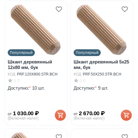
Популярный
Популярный
Шкант деревянный
Шкант деревянный 5х25
12х80 мм, бук
мм, бук
КОД:
PRF.120X800.STR.BCH
КОД:
PRF.50X250.STR.BCH
0.0
0.0
Доступно:
*
10 шт.
Доступно:
*
9 шт.
1 030.00
₽
2 670.00
₽
от
от
(Включая налог)
(Включая налог)