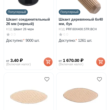
Популярный
Популярный
Шкант соединительный
Шкант деревянный 6х40
26 мм (черный)
мм, бук
КОД:
Шкант 26 черн
КОД:
PRF.60X400.STR.BCH
0.0
0.0
Доступно:
*
9000 шт.
Доступно:
*
1261 шт.
3.40
₽
1 670.00
₽
от
от
(Включая налог)
(Включая налог)