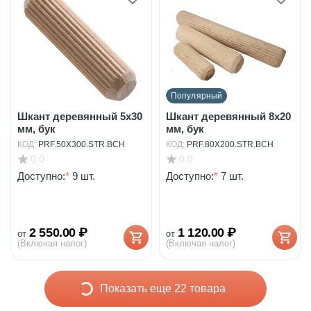
Популярный
Шкант деревянный 5х30
Шкант деревянный 8х20
мм, бук
мм, бук
КОД:
PRF.50X300.STR.BCH
КОД:
PRF.80X200.STR.BCH
0.0
0.0
Доступно:
*
9 шт.
Доступно:
*
7 шт.
2 550.00
₽
1 120.00
₽
от
от
(Включая налог)
(Включая налог)
Показать еще 22 товара