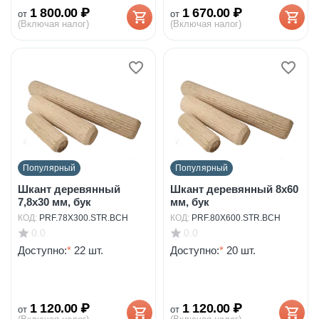
1 800.00
₽
1 670.00
₽
от
от
(Включая налог)
(Включая налог)
Популярный
Популярный
Шкант деревянный
Шкант деревянный 8х60
7,8х30 мм, бук
мм, бук
КОД:
PRF.78X300.STR.BCH
КОД:
PRF.80X600.STR.BCH
0.0
0.0
Доступно:
*
22 шт.
Доступно:
*
20 шт.
1 120.00
₽
1 120.00
₽
от
от