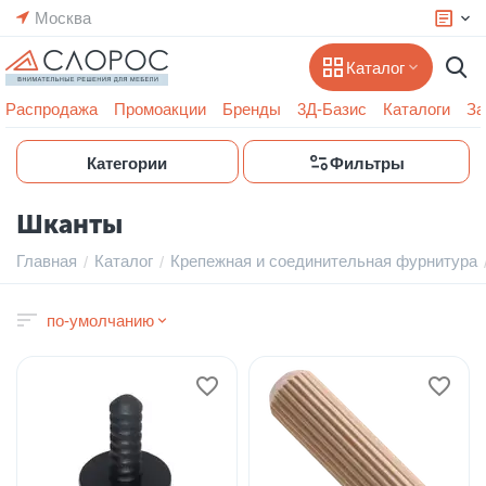
Москва
Каталог
Распродажа
Промоакции
Бренды
3Д-Базис
Каталоги
За
Категории
Фильтры
Шканты
Главная
Каталог
Крепежная и соединительная фурнитура
/
/
по-умолчанию