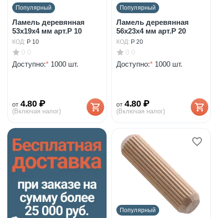
Популярный
Популярный
Ламель деревянная
Ламель деревянная
53х19х4 мм арт.P 10
56х23х4 мм арт.P 20
КОД:
P 10
КОД:
P 20
0.0
0.0
Доступно:
*
1000 шт.
Доступно:
*
1000 шт.
4.80
₽
4.80
₽
от
от
(Включая налог)
(Включая налог)
Популярный