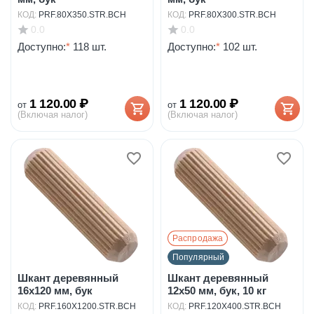
КОД:
PRF.80X350.STR.BCH
КОД:
PRF.80X300.STR.BCH
0.0
0.0
Доступно:
*
118 шт.
Доступно:
*
102 шт.
1 120.00
₽
1 120.00
₽
от
от
(Включая налог)
(Включая налог)
Распродажа
Популярный
Шкант деревянный
Шкант деревянный
16х120 мм, бук
12х50 мм, бук, 10 кг
КОД:
PRF.160X1200.STR.BCH
КОД:
PRF.120X400.STR.BCH