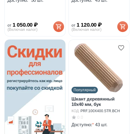
Доступно:
*
50 шт.
Доступно:
*
49 шт.
1 050.00
₽
1 120.00
₽
от
от
(Включая налог)
(Включая налог)
Популярный
Шкант деревянный
10х40 мм, бук
КОД:
PRF.100X400.STR.BCH
0.0
Доступно:
*
43 шт.