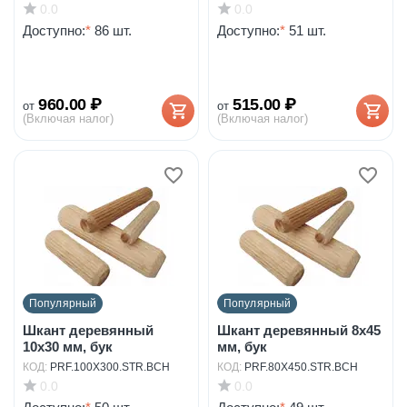
0.0
0.0
Доступно:
*
86 шт.
Доступно:
*
51 шт.
960.00
₽
515.00
₽
от
от
(Включая налог)
(Включая налог)
Популярный
Популярный
Шкант деревянный
Шкант деревянный 8х45
10х30 мм, бук
мм, бук
КОД:
PRF.100X300.STR.BCH
КОД:
PRF.80X450.STR.BCH
0.0
0.0