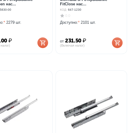
n нас...
FitClose нас...
5830-00
КОД:
647-1230
0.0
о:
*
2279 шт.
Доступно:
*
2101 шт.
.00
₽
231.50
₽
от
 налог)
(Включая налог)