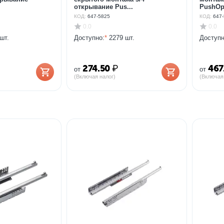
открывание Pus...
PushOpe
КОД:
647-5825
КОД:
647-
0.0
0.0
шт.
Доступно:
*
2279 шт.
Доступн
274.50
₽
467
от
от
(Включая налог)
(Включая