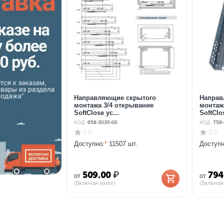
Направляющие скрытого
Направ
монтажа 3/4 открывание
монтаж
SoftClose ус...
SoftClos
КОД:
658-3035-00
КОД:
758-
0.0
0.0
Доступно:
*
11507 шт.
Доступн
509.00
₽
794
от
от
(Включая налог)
(Включая