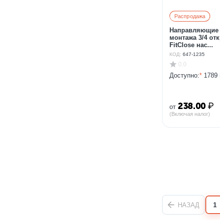
Распродажа
Направляющие 
монтажа 3/4 от
FitClose нас...
КОД:
647-1235
0.0
Доступно:
*
1789 
238.00
₽
от
(Включая налог)
НАЗАД
1