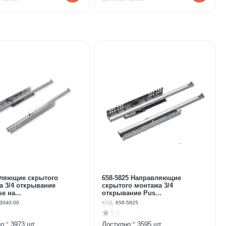
ляющие скрытого
658-5825 Направляющие
а 3/4 открывание
скрытого монтажа 3/4
e на...
открывание Pus...
3040-00
КОД:
658-5825
0.0
о:
*
3973 шт.
Доступно:
*
3595 шт.