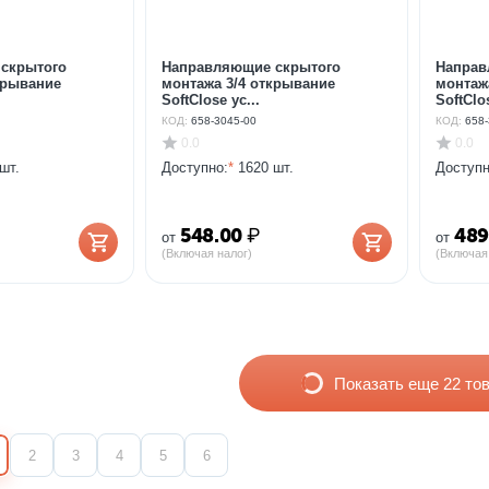
скрытого
Направляющие скрытого
Направ
крывание
монтажа 3/4 открывание
монтаж
SoftClose ус...
SoftClos
КОД:
658-3045-00
КОД:
658-
0.0
0.0
шт.
Доступно:
*
1620 шт.
Доступн
548.00
₽
489
от
от
(Включая налог)
(Включая
Показать еще 22 то
2
3
4
5
6