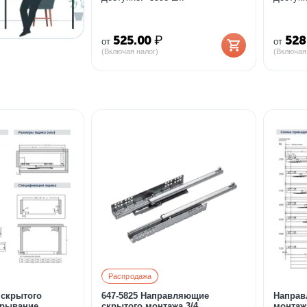
525.00
₽
528
от
от
(Включая налог)
(Включая
Распродажа
скрытого
647-5825 Направляющие
Направ
крывание
скрытого монтажа 3/4
монтаж