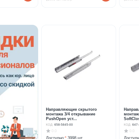
Направляющие скрытого
Направ
монтажа 3/4 открывание
монтаж
PushOpen уст...
SoftClos
КОД:
658-5845-00
КОД:
647-
0.0
0.0
Доступно:
*
3998 шт.
Доступн