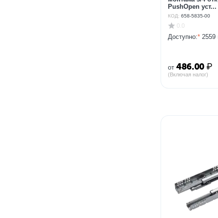
PushOpen уст...
КОД:
658-5835-00
0.0
Доступно:
*
2559 
486.00
₽
от
(Включая налог)