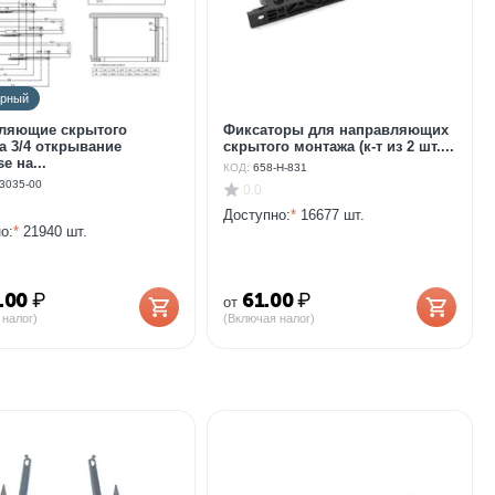
ярный
ляющие скрытого
Фиксаторы для направляющих
а 3/4 открывание
скрытого монтажа (к-т из 2 шт....
e на...
КОД:
658-H-831
3035-00
0.0
Доступно:
*
16677 шт.
о:
*
21940 шт.
.00
₽
61.00
₽
от
 налог)
(Включая налог)