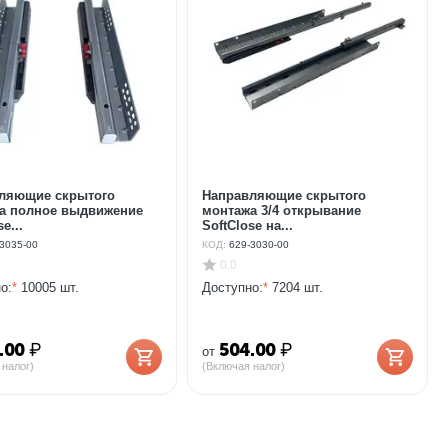
ляющие скрытого
Направляющие скрытого
а полное выдвижение
монтажа 3/4 открывание
e...
SoftClose на...
3035-00
КОД:
629-3030-00
0.0
о:
*
10005 шт.
Доступно:
*
7204 шт.
.00
₽
504.00
₽
от
 налог)
(Включая налог)