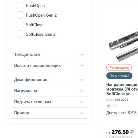
PushOpen
PushOpen Gen 2
SoftClose
SoftClose Gen 2
Толщина, мм
Высота направляющих
Распродажа
Популярный
Демпфирование
Направляющие 
монтажа 3/4 от
Нагрузка, кг
SoftClose ус...
КОД:
658-3025
Подъем петли, мм
0.0
Доступно:
*
6198 
Привод
276.50
₽
от
(Включая налог)