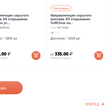
Распродажа
ляющие скрытого
Направляющие скрытого
а 3/4 открывание
монтажа 3/4 открывание
e ус...
SoftClose на...
3030-00
КОД:
647-3050
0.0
о:
*
1604 шт.
Доступно:
*
1419 шт.
.00
₽
335.00
₽
от
 налог)
(Включая налог)
вара
ВПЕРЕД