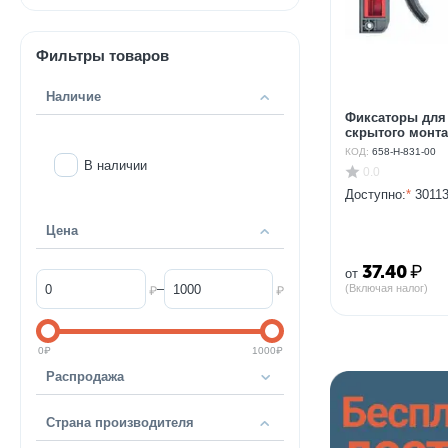
Фильтры товаров
Наличие
Фиксаторы для
скрытого монтажа
КОД:
658-H-831-00
В наличии
0.0
Доступно:
*
30113
Цена
37.40
₽
от
–
(Включая налог)
₽
₽
0
₽
1000
₽
Распродажа
Страна производителя