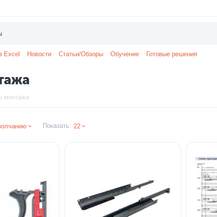
з Excel
Новости
Статьи/Обзоры
Обучение
Готовые решения
тажа
о монтажа
Показать:
молчанию
22