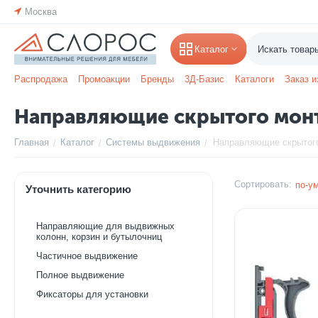
Москва
Каталог
Распродажа
Промоакции
Бренды
3Д-Базис
Каталоги
Заказ и
Направляющие скрытого мон
Главная
Каталог
Системы выдвижения
Направляющие скрытог
/
/
/
Сортировать:
по-у
Уточнить категорию
Направляющие для выдвижных
колонн, корзин и бутылочниц
Частичное выдвижение
Полное выдвижение
Фиксаторы для установки