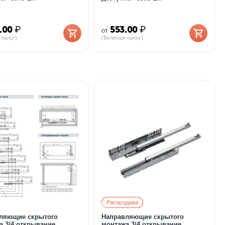
.00
₽
553.00
₽
от
 налог)
(Включая налог)
Распродажа
ляющие скрытого
Направляющие скрытого
а 3/4 открывание
монтажа 3/4 открывание