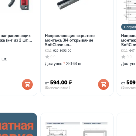
Попул
 направляющих
Направляющие скрытого
Направ
 (к-т из 2 шт....
монтажа 3/4 открывание
монтаж
SoftClose на...
SoftClos
КОД:
629-3053-00
КОД:
647-
0.0
0.0
 шт.
Доступно:
*
28168 шт.
Доступн
594.00
₽
509
от
от
(Включая налог)
(Включая