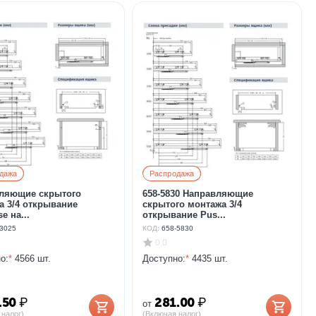
дажа
Распродажа
ляющие скрытого
658-5830 Направляющие
а 3/4 открывание
скрытого монтажа 3/4
e на...
открывание Pus...
-3025
КОД:
658-5830
0.0
о:
*
4566 шт.
Доступно:
*
4435 шт.
.50
₽
281.00
₽
от
 налог)
(Включая налог)