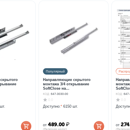
Популярный
Распро
скрытого
Направляющие скрытого
Направ
крывание
монтажа 3/4 открывание
монтаж
SoftClose на...
SoftClos
КОД:
647-3030-00
КОД:
647
0.0
0.0
шт.
Доступно:
*
6150 шт.
Доступн
489.00
₽
274
от
от
(Включая налог)
(Включая