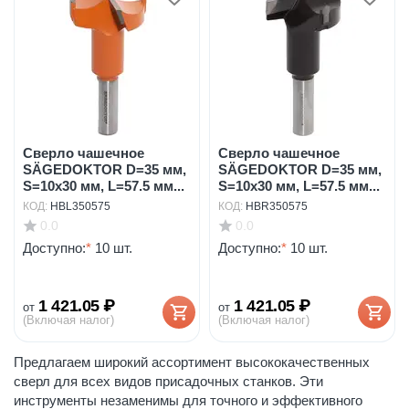
Сверло чашечное
Сверло чашечное
SÄGEDOKTOR D=35 мм,
SÄGEDOKTOR D=35 мм,
S=10х30 мм, L=57.5 мм...
S=10х30 мм, L=57.5 мм...
КОД:
HBL350575
КОД:
HBR350575
0.0
0.0
Доступно:
*
10 шт.
Доступно:
*
10 шт.
1 421.05
₽
1 421.05
₽
от
от
(Включая налог)
(Включая налог)
Предлагаем широкий ассортимент высококачественных
сверл для всех видов присадочных станков. Эти
инструменты незаменимы для точного и эффективного