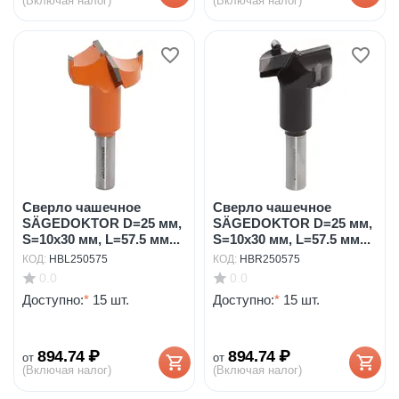
(Включая налог)
(Включая налог)
Сверло чашечное
Сверло чашечное
SÄGEDOKTOR D=25 мм,
SÄGEDOKTOR D=25 мм,
S=10х30 мм, L=57.5 мм...
S=10х30 мм, L=57.5 мм...
КОД:
HBL250575
КОД:
HBR250575
0.0
0.0
Доступно:
*
15 шт.
Доступно:
*
15 шт.
894.74
₽
894.74
₽
от
от
(Включая налог)
(Включая налог)