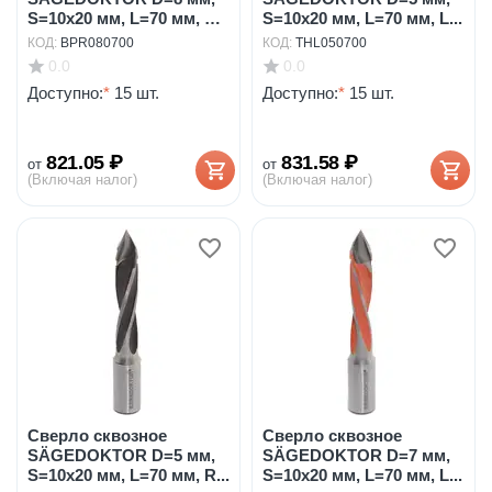
S=10x20 мм, L=70 мм, RH
S=10x20 мм, L=70 мм, L...
...
КОД:
BPR080700
КОД:
THL050700
0.0
0.0
Доступно:
*
15 шт.
Доступно:
*
15 шт.
821.05
₽
831.58
₽
от
от
(Включая налог)
(Включая налог)
Сверло сквозное
Сверло сквозное
SÄGEDOKTOR D=5 мм,
SÄGEDOKTOR D=7 мм,
S=10x20 мм, L=70 мм, R...
S=10x20 мм, L=70 мм, L...