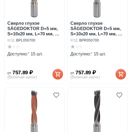
Сверло глухое
Сверло глухое
SÄGEDOKTOR D=5 мм,
SÄGEDOKTOR D=5 мм,
S=10x20 мм, L=70 мм, LH
S=10x20 мм, L=70 мм, RH
...
...
КОД:
BPL050700
КОД:
BPR050700
0.0
0.0
Доступно:
*
15 шт.
Доступно:
*
15 шт.
757.89
₽
757.89
₽
от
от
(Включая налог)
(Включая налог)