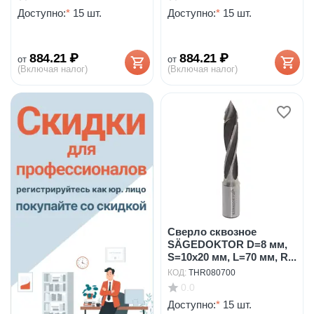
Доступно:
*
15 шт.
Доступно:
*
15 шт.
884.21
₽
884.21
₽
от
от
(Включая налог)
(Включая налог)
Сверло сквозное
SÄGEDOKTOR D=8 мм,
S=10x20 мм, L=70 мм, R...
КОД:
THR080700
0.0
Доступно:
*
15 шт.