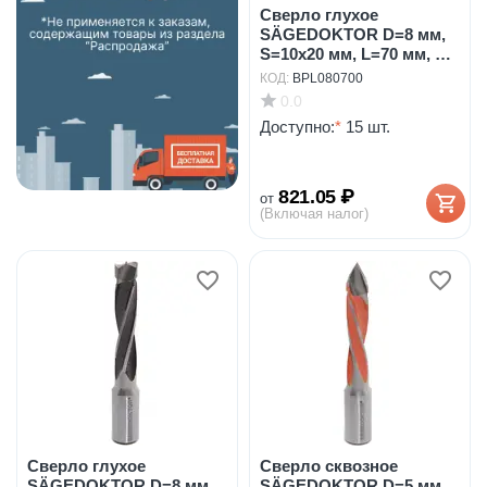
Сверло глухое
SÄGEDOKTOR D=8 мм,
S=10x20 мм, L=70 мм, LH
...
КОД:
BPL080700
0.0
Доступно:
*
15 шт.
821.05
₽
от
(Включая налог)
Сверло глухое
Сверло сквозное
SÄGEDOKTOR D=8 мм,
SÄGEDOKTOR D=5 мм,