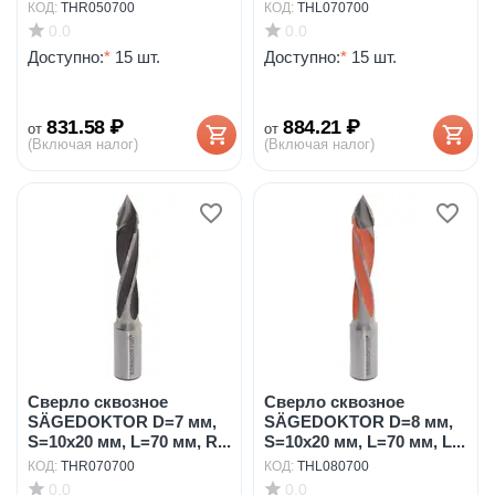
КОД:
THR050700
КОД:
THL070700
0.0
0.0
Доступно:
*
15 шт.
Доступно:
*
15 шт.
831.58
₽
884.21
₽
от
от
(Включая налог)
(Включая налог)
Сверло сквозное
Сверло сквозное
SÄGEDOKTOR D=7 мм,
SÄGEDOKTOR D=8 мм,
S=10x20 мм, L=70 мм, R...
S=10x20 мм, L=70 мм, L...
КОД:
THR070700
КОД:
THL080700
0.0
0.0