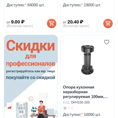
Доступно:
*
64000 шт.
Доступно:
*
19000 шт.
9.00
₽
20.40
₽
от
от
(Включая налог)
(Включая налог)
Опора кухонная
неразборная
регулируемая 100мм,
черная арт...
КОД:
ОНЧ100-200
0.0
Доступно:
*
10000 шт.