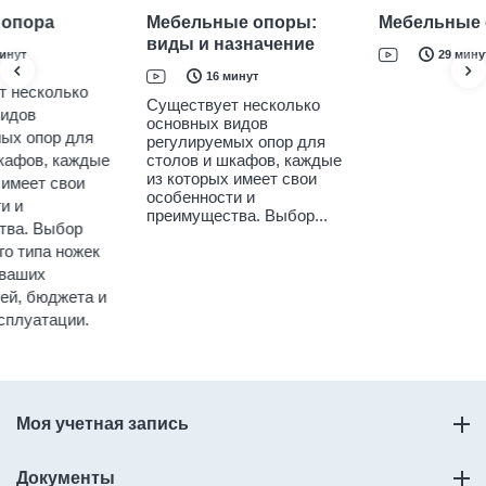
Кухонная опора
Кухонная опора
М
Kumplast
в
10 минут
Существует несколько
Современное и надежное
С
основных видов
решение для размещения
о
регулируемых опор для
кухонной напольной
р
мебели – цокольные
столов и шкафов, каждые
с
опоры. Цилиндрические
и
из которых имеет свои
изделия, состоящие из
о
особенности и
двух частей с...
п
преимущества. Выбор
подходящего типа ножек
зависит от ваших
потребностей, бюджета и
условий эксплуатации.
Моя учетная запись
Документы