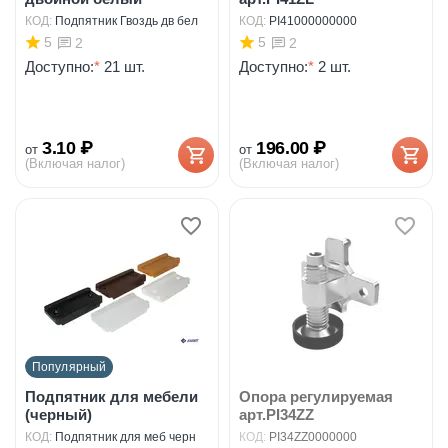
КОД:
Подпятник Гвоздь дв бел
КОД:
PI41000000000
5
5
2
2
Доступно:
*
21 шт.
Доступно:
*
2 шт.
3.10
₽
196.00
₽
от
от
(Включая налог)
(Включая налог)
Популярный
Подпятник для мебели
Опора регулируемая
(черный)
арт.PI34ZZ
КОД:
Подпятник для меб черн
КОД:
PI34ZZ0000000