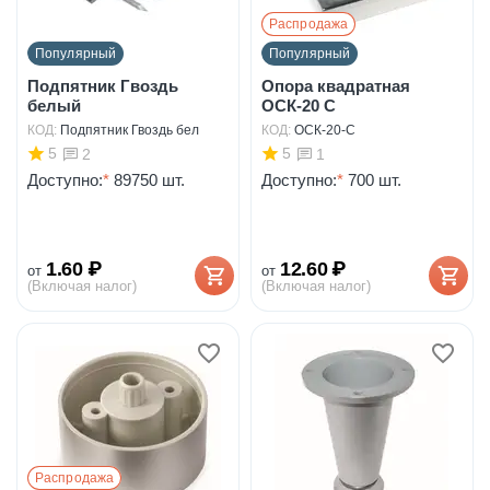
Распродажа
Популярный
Популярный
Подпятник Гвоздь
Опора квадратная
белый
ОСК-20 С
КОД:
Подпятник Гвоздь бел
КОД:
ОСК-20-С
5
5
2
1
Доступно:
*
89750 шт.
Доступно:
*
700 шт.
1.60
₽
12.60
₽
от
от
(Включая налог)
(Включая налог)
Распродажа