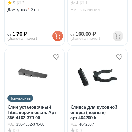
5
4
3
1
Нет в наличии
Доступно:
*
2 шт.
1.70
₽
168.00
₽
от
от
(Включая налог)
(Включая налог)
Популярный
Клин установочный
Клипса для кухонной
Titus коричневый. Арт:
опоры (черный)
356-4162-370-00
арт.464200.h
КОД:
356-4162-370-00
КОД:
464200.h
0.0
0.0