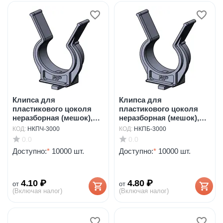
Клипса для
Клипса для
пластикового цоколя
пластикового цоколя
неразборная (мешок),
неразборная (мешок),
черна...
белая...
КОД:
НКПЧ-3000
КОД:
НКПБ-3000
0.0
0.0
Доступно:
*
10000 шт.
Доступно:
*
10000 шт.
4.10
₽
4.80
₽
от
от
(Включая налог)
(Включая налог)