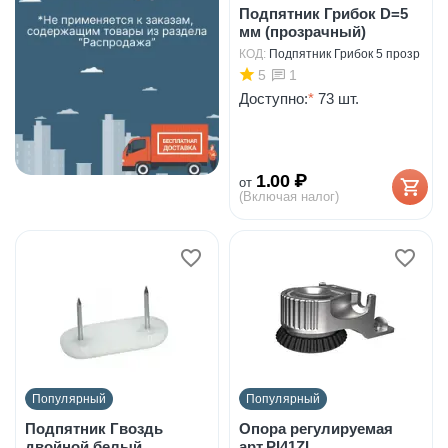
Подпятник Грибок D=5
мм (прозрачный)
КОД:
Подпятник Грибок 5 прозр
5
1
Доступно:
*
73 шт.
1.00
₽
от
(Включая налог)
Популярный
Популярный
Подпятник Гвоздь
Опора регулируемая
двойной белый
арт.PI41ZL