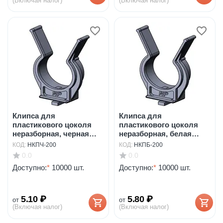
(Включая налог)
(Включая налог)
Клипса для
Клипса для
пластикового цоколя
пластикового цоколя
неразборная, черная
неразборная, белая
арт.НК...
арт.НКП...
КОД:
НКПЧ-200
КОД:
НКПБ-200
0.0
0.0
Доступно:
*
10000 шт.
Доступно:
*
10000 шт.
5.10
₽
5.80
₽
от
от
(Включая налог)
(Включая налог)