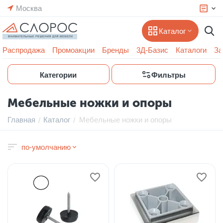
Москва
Каталог
Распродажа
Промоакции
Бренды
3Д-Базис
Каталоги
За
Категории
Фильтры
Мебельные ножки и опоры
Главная
Каталог
Мебельные ножки и опоры
/
/
по-умолчанию