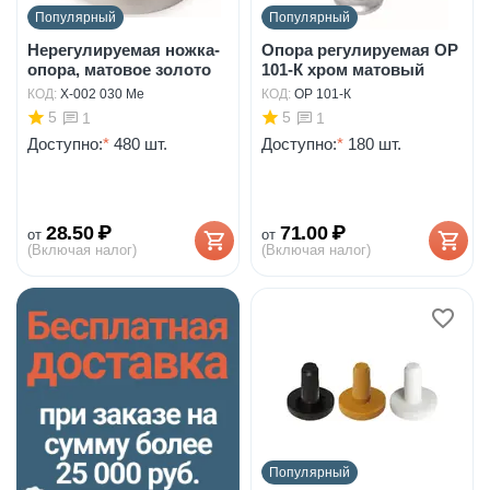
Популярный
Популярный
Нерегулируемая ножка-
Опора регулируемая ОР
опора, матовое золото
101-К хром матовый
КОД:
X-002 030 Me
КОД:
ОР 101-К
5
5
1
1
Доступно:
*
480 шт.
Доступно:
*
180 шт.
28.50
₽
71.00
₽
от
от
(Включая налог)
(Включая налог)
Популярный