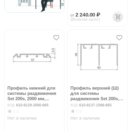
2 240.00
₽
от
(Включая налог)
Профиль нижний для
Профиль верхний (Ш)
системы раздвижения
для системы
Set 200s, 2000 мм,...
раздвижения Set 200s,
156...
КОД:
610-9129-2000-665
КОД:
610-9137-1568-665
0.0
0.0
Нет в наличии
Нет в наличии