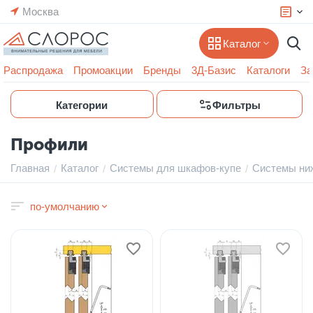
Москва
Каталог
Распродажа
Промоакции
Бренды
3Д-Базис
Каталоги
За
Категории
Фильтры
Профили
Главная
Каталог
Системы для шкафов-купе
Системы ни
/
/
/
по-умолчанию