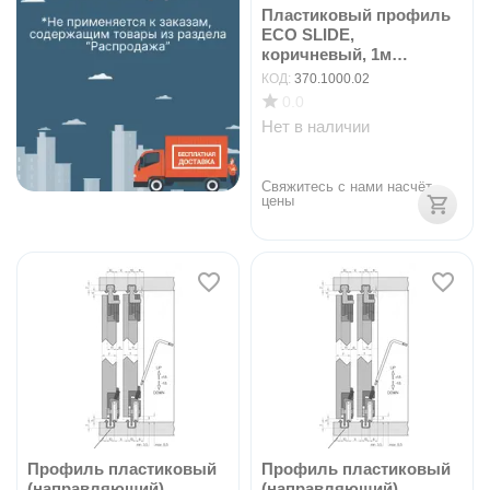
Пластиковый профиль
ECO SLIDE,
коричневый, 1м
арт.370.100...
КОД:
370.1000.02
0.0
Нет в наличии
Свяжитесь с нами насчёт 
цены
Профиль пластиковый
Профиль пластиковый
(направляющий)
(направляющий)