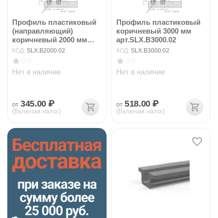
Профиль пластиковый
Профиль пластиковый
(направляющий)
коричневый 3000 мм
коричневый 2000 мм
арт.SLX.B3000.02
арт...
КОД:
SLX.B2000.02
КОД:
SLX.B3000.02
0.0
0.0
Нет в наличии
Нет в наличии
345.00
₽
518.00
₽
от
от
(Включая налог)
(Включая налог)