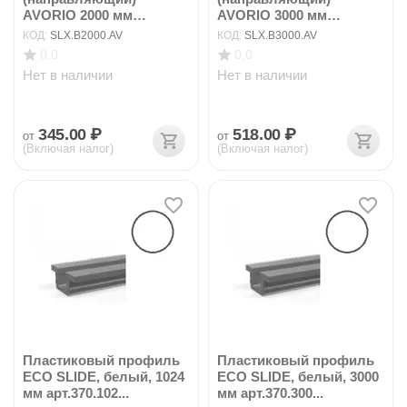
AVORIO 2000 мм
AVORIO 3000 мм
арт.SLX...
арт.SLX...
КОД:
SLX.B2000.AV
КОД:
SLX.B3000.AV
0.0
0.0
Нет в наличии
Нет в наличии
345.00
₽
518.00
₽
от
от
(Включая налог)
(Включая налог)
Пластиковый профиль
Пластиковый профиль
ECO SLIDE, белый, 1024
ECO SLIDE, белый, 3000
мм арт.370.102...
мм арт.370.300...