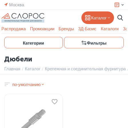
Москва
Каталог
Распродажа
Промоакции
Бренды
3Д-Базис
Каталоги
За
Категории
Фильтры
Дюбели
Главная
Каталог
Крепежная и соединительная фурнитура
/
/
по-умолчанию