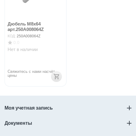
Дюбель M8x64
арт.250A008064Z
КОД:
250A008064Z
0.0
Нет в наличии
Свяжитесь с нами насчёт 
цены
Моя учетная запись
Документы