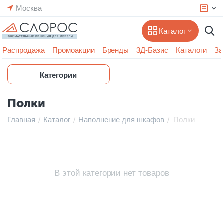
Москва
Каталог
Распродажа
Промоакции
Бренды
3Д-Базис
Каталоги
За
Категории
Полки
Главная
Каталог
Наполнение для шкафов
Полки
/
/
/
В этой категории нет товаров