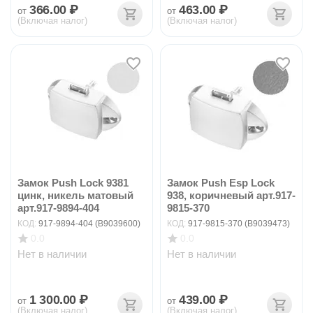
366.00
₽
463.00
₽
от
от
(Включая налог)
(Включая налог)
Замок Push Lock 9381
Замок Push Esp Lock
цинк, никель матовый
938, коричневый арт.917-
арт.917-9894-404
9815-370
КОД:
917-9894-404 (B9039600)
КОД:
917-9815-370 (B9039473)
0.0
0.0
Нет в наличии
Нет в наличии
1 300.00
₽
439.00
₽
от
от
(Включая налог)
(Включая налог)