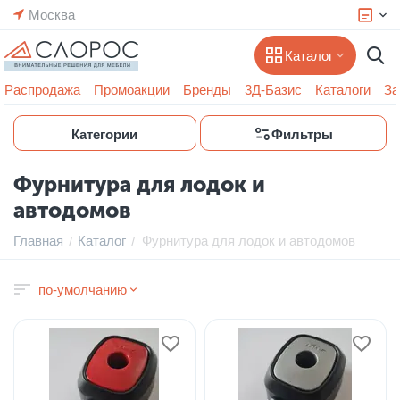
Москва
Каталог
Распродажа
Промоакции
Бренды
3Д-Базис
Каталоги
За
Категории
Фильтры
Фурнитура для лодок и
автодомов
Главная
Каталог
Фурнитура для лодок и автодомов
/
/
по-умолчанию