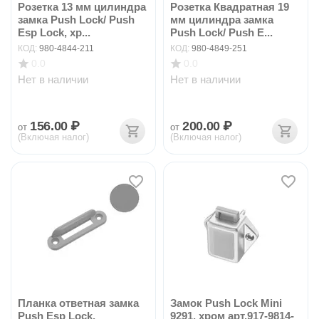
Розетка 13 мм цилиндра
Розетка Квадратная 19
замка Push Lock/ Push
мм цилиндра замка
Esp Lock, хр...
Push Lock/ Push E...
КОД:
980-4844-211
КОД:
980-4849-251
0.0
0.0
Нет в наличии
Нет в наличии
156.00
₽
200.00
₽
от
от
(Включая налог)
(Включая налог)
Планка ответная замка
Замок Push Lock Mini
Push Esp Lock,
9291, хром арт.917-9814-