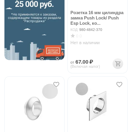
Розетка 16 мм цилиндра
замка Push Lock/ Push
Esp Lock, ко...
КОД:
980-4842-370
0.0
Нет в наличии
67.00
₽
от
(Включая налог)