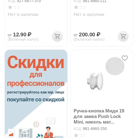
КОД:
927-4877-370
КОД:
981-4860-211
0.0
0.0
Нет в наличии
Нет в наличии
12.90
₽
200.00
₽
от
от
(Включая налог)
(Включая налог)
Ручка-кнопка Миди 19
для замка Push Lock
Mini, никель мат...
КОД:
981-4860-250
0.0