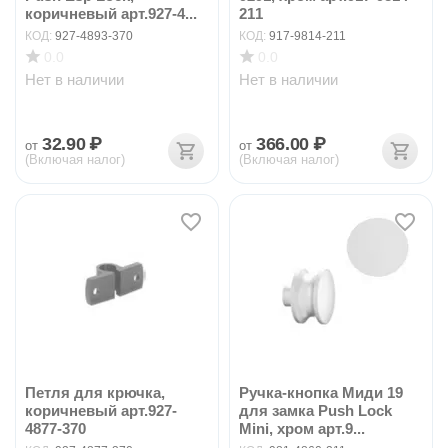
коричневый арт.927-4...
211
КОД:
927-4893-370
КОД:
917-9814-211
0.0
0.0
Нет в наличии
Нет в наличии
32.90
₽
366.00
₽
от
от
(Включая налог)
(Включая налог)
Петля для крючка,
Ручка-кнопка Миди 19
коричневый арт.927-
для замка Push Lock
4877-370
Mini, хром арт.9...