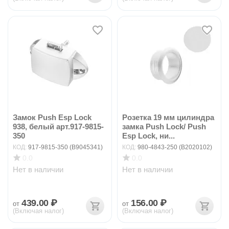
Замок Push Esp Lock
Розетка 19 мм цилиндра
938, белый арт.917-9815-
замка Push Lock/ Push
350
Esp Lock, ни...
КОД:
917-9815-350 (B9045341)
КОД:
980-4843-250 (B2020102)
0.0
0.0
Нет в наличии
Нет в наличии
439.00
₽
156.00
₽
от
от
(Включая налог)
(Включая налог)