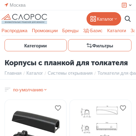
Москва
Каталог
Распродажа
Промоакции
Бренды
3Д-Базис
Каталоги
За
Категории
Фильтры
Корпусы с планкой для толкателя
Главная
Каталог
Системы открывания
Толкатели для ф
/
/
/
по-умолчанию