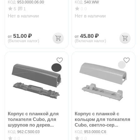
КОД:
953.0000.06.00
КОД:
S40.WW
5
0.0
1
Нет в наличии
Нет в наличии
51.00
₽
45.80
₽
от
от
(Включая налог)
(Включая налог)
Корпус с планкой для
Корпус с планкой с
толкателя Cubo, для
кольцом для толкателя
шурупов по дерев...
Cubo, светло-сер...
КОД:
962.CS00.03
КОД:
953.0000.C6
0.0
0.0