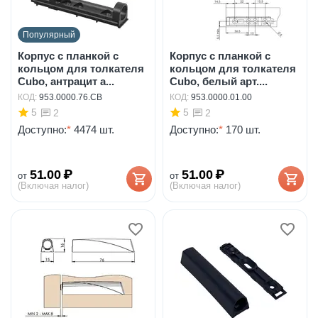
Популярный
Корпус с планкой с
Корпус с планкой с
кольцом для толкателя
кольцом для толкателя
Cubo, антрацит а...
Cubo, белый арт....
КОД:
953.0000.76.CB
КОД:
953.0000.01.00
5
5
2
2
Доступно:
*
4474 шт.
Доступно:
*
170 шт.
51.00
₽
51.00
₽
от
от
(Включая налог)
(Включая налог)