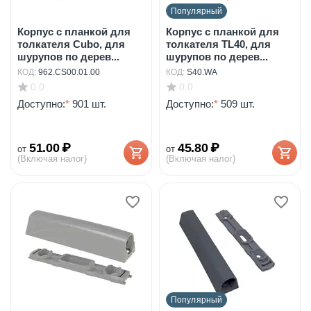
Популярный
Корпус с планкой для
Корпус с планкой для
толкателя Cubo, для
толкателя TL40, для
шурупов по дерев...
шурупов по дерев...
КОД:
962.CS00.01.00
КОД:
S40.WA
0.0
0.0
Доступно:
*
901 шт.
Доступно:
*
509 шт.
51.00
₽
45.80
₽
от
от
(Включая налог)
(Включая налог)
Популярный