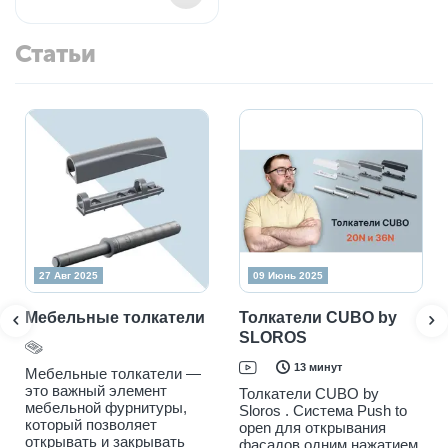
Статьи
09 Июнь 2025
 толкатели
Толкатели CUBO by
SLOROS
13 минут
толкатели —
элемент
Толкатели CUBO by
урнитуры,
Sloros . Cистема Push to
воляет
open для открывания
 закрывать
фасадов одним нажатием