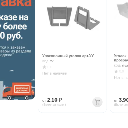
Упаковочный уголок арт.УУ
Уголок
прозра
КОД:
УУ
КОД:
Угол
0.0
0.0
Нет в наличии
Нет в н
2.10
₽
3.9
от
от
(Включая налог)
(Включая