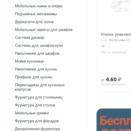
Мебельные ножки и опоры
Подъемные механизмы
Держатели для полок
Мебельные навесы для шкафов
Уголок упаков
Система джокер
КОД:
Уголок упак 22
Системы для шкафов-купе
0.0
Нет в наличии
Наполнение для шкафов
Мойки кухонные
Наполнение для кухонь
Профили для кухонь
4.60
₽
от
(Включая налог)
Перекладины для кухонных
корпусов
Фурнитура для столешниц
Фурнитура для столов
Мебельные кромки
Фурнитура для фасадов
Декоративная фурнитура