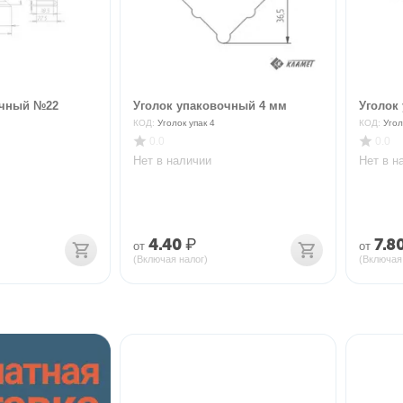
очный №22
Уголок упаковочный 4 мм
Уголок
КОД:
Уголок упак 4
КОД:
Угол
0.0
0.0
Нет в наличии
Нет в н
4.40
₽
7.8
от
от
(Включая налог)
(Включая