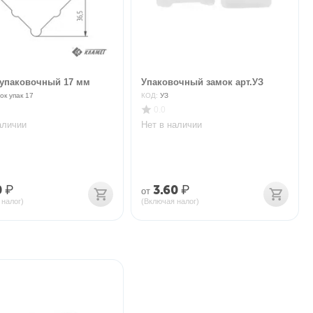
 упаковочный 17 мм
Упаковочный замок арт.УЗ
ок упак 17
КОД:
УЗ
0.0
аличии
Нет в наличии
0
₽
3.60
₽
от
 налог)
(Включая налог)