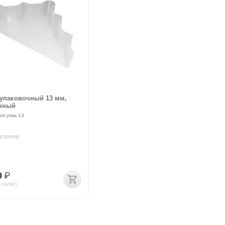
 упаковочный 13 мм,
чный
ок упак 13
аличии
0
₽
 налог)