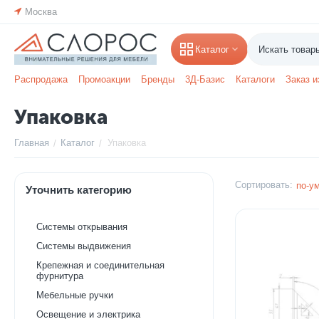
Москва
Каталог
Распродажа
Промоакции
Бренды
3Д-Базис
Каталоги
Заказ и
Упаковка
Главная
Каталог
Упаковка
/
/
Сортировать:
по-у
Уточнить категорию
Системы открывания
Системы выдвижения
Крепежная и соединительная
фурнитура
Мебельные ручки
Освещение и электрика