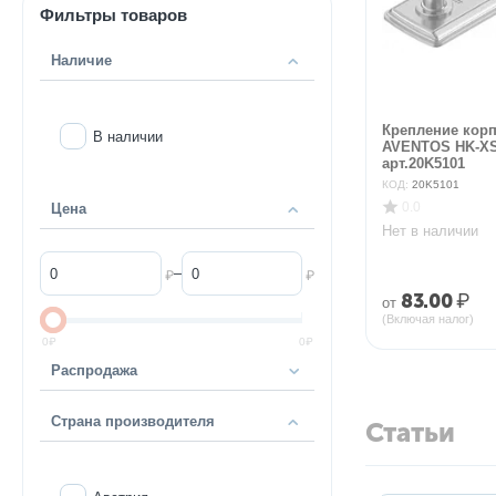
Фильтры товаров
Наличие
Крепление корп
В наличии
AVENTOS HK-XS
арт.20K5101
КОД:
20K5101
0.0
Цена
Нет в наличии
–
₽
₽
83.00
₽
от
(Включая налог)
0
₽
0
₽
Распродажа
Страна производителя
Статьи