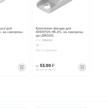
уса для
Крепление фасада для
, на саморезы
AVENTOS HK-XS, на саморезы
арт.20K5101
КОД:
20K4101
0.0
Нет в наличии
53.00
₽
от
(Включая налог)