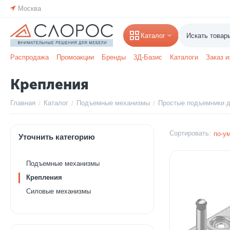
Москва
Каталог
Распродажа
Промоакции
Бренды
3Д-Базис
Каталоги
Заказ и
Крепления
Главная
Каталог
Подъемные механизмы
Простые подъемники д
/
/
/
Сортировать:
по-у
Уточнить категорию
Подъемные механизмы
Крепления
Силовые механизмы