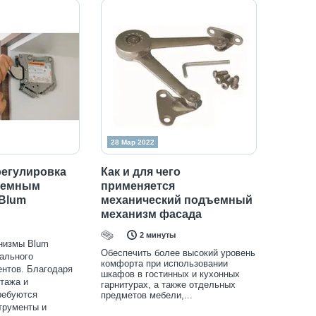
28 Мар 2022
регулировка
Как и для чего
ъемным
применяется
Blum
механический подъемный
механизм фасада
2 минуты
низмы Blum
Обеспечить более высокий уровень
ального
комфорта при использовании
ентов. Благодаря
шкафов в гостинных и кухонных
тажа и
гарнитурах, а также отдельных
ребуются
предметов мебели,...
трументы и