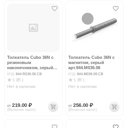
Толкатель Cubo 36N с
Толкатель Cubo 36N с
резиновым
магнитом, серый
наконечником, серый
арт.944.M036.06
арт.94...
КОД:
944.R036.06.CB
КОД:
944.M036.06.CB
5
5
1
1
Нет в наличии
Нет в наличии
219.00
₽
256.00
₽
от
от
(Включая налог)
(Включая налог)