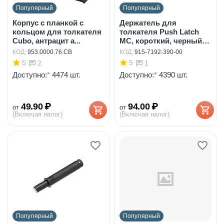
Популярный
Популярный
Корпус с планкой с
Держатель для
кольцом для толкателя
толкателя Push Latch
Cubo, антрацит а...
MC, короткий, черный
а...
КОД:
953.0000.76.CB
КОД:
915-7192-390-00
5
5
2
1
Доступно:
*
4474 шт.
Доступно:
*
4390 шт.
49.90
₽
94.00
₽
от
от
(Включая налог)
(Включая налог)
Популярный
Популярный