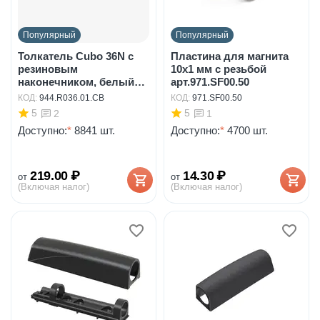
Популярный
Популярный
Толкатель Cubo 36N с
Пластина для магнита
резиновым
10х1 мм с резьбой
наконечником, белый
арт.971.SF00.50
арт.94...
КОД:
944.R036.01.CB
КОД:
971.SF00.50
5
5
2
1
Доступно:
*
8841 шт.
Доступно:
*
4700 шт.
219.00
₽
14.30
₽
от
от
(Включая налог)
(Включая налог)