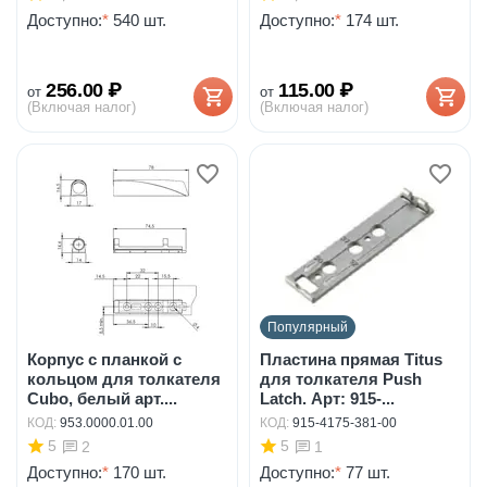
Доступно:
*
540 шт.
Доступно:
*
174 шт.
256.00
₽
115.00
₽
от
от
(Включая налог)
(Включая налог)
Популярный
Корпус с планкой с
Пластина прямая Titus
кольцом для толкателя
для толкателя Push
Cubo, белый арт....
Latch. Арт: 915-...
КОД:
953.0000.01.00
КОД:
915-4175-381-00
5
5
2
1
Доступно:
*
170 шт.
Доступно:
*
77 шт.