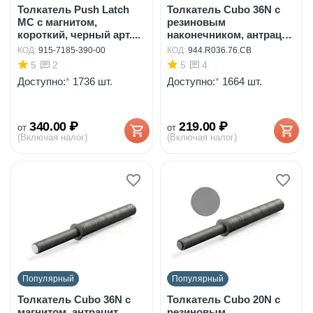
Толкатель Push Latch
Толкатель Cubo 36N с
MC с магнитом,
резиновым
короткий, черный арт....
наконечником, антрацит
арт...
КОД:
915-7185-390-00
КОД:
944.R036.76.CB
5
5
2
4
Доступно:
*
1736 шт.
Доступно:
*
1664 шт.
340.00
₽
219.00
₽
от
от
(Включая налог)
(Включая налог)
Популярный
Популярный
Толкатель Cubo 36N с
Толкатель Cubo 20N с
магнитом, антрацит
резиновым