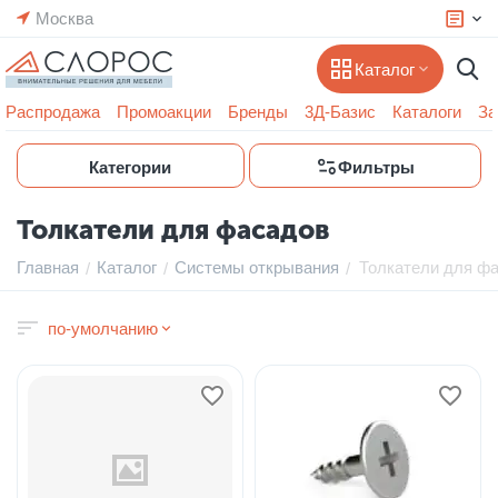
Москва
Каталог
Распродажа
Промоакции
Бренды
3Д-Базис
Каталоги
За
Категории
Фильтры
Толкатели для фасадов
Главная
Каталог
Системы открывания
Толкатели для ф
/
/
/
по-умолчанию