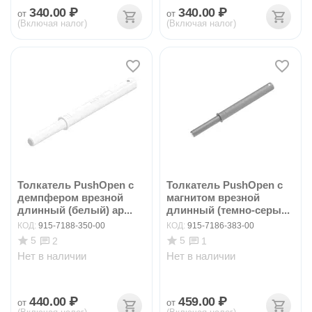
340.00
₽
340.00
₽
от
от
(Включая налог)
(Включая налог)
Толкатель PushOpen с
Толкатель PushOpen с
демпфером врезной
магнитом врезной
длинный (белый) ар...
длинный (темно-серы...
КОД:
915-7188-350-00
КОД:
915-7186-383-00
5
5
2
1
Нет в наличии
Нет в наличии
440.00
₽
459.00
₽
от
от