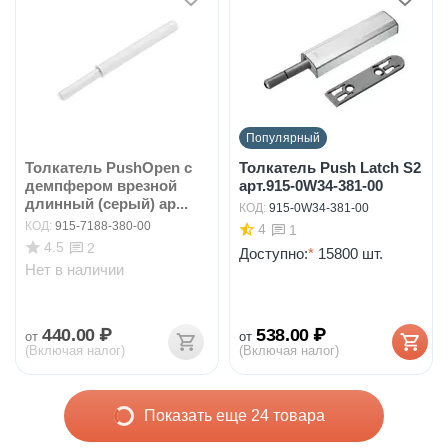
Популярный
Толкатель PushOpen с
Толкатель Push Latch S2
демпфером врезной
арт.915-0W34-381-00
длинный (серый) ар...
КОД:
915-0W34-381-00
КОД:
915-7188-380-00
4
1
4.5
2
Доступно:
*
15800 шт.
Нет в наличии
440.00
₽
538.00
₽
от
от
(Включая налог)
(Включая налог)
Показать еще 24 товара