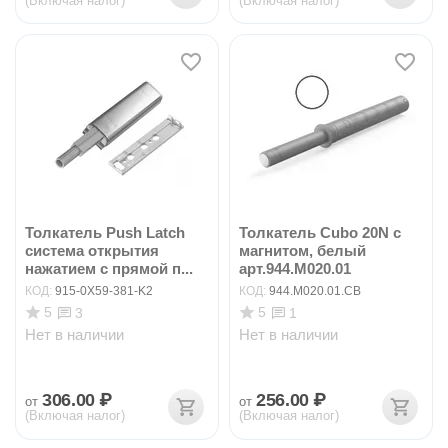
(Включая налог)
(Включая налог)
Толкатель Push Latch
Толкатель Cubo 20N с
система открытия
магнитом, белый
нажатием с прямой п...
арт.944.M020.01
КОД:
915-0X59-381-K2
КОД:
944.M020.01.CB
5
5
3
1
Нет в наличии
Нет в наличии
306.00
₽
256.00
₽
от
от
(Включая налог)
(Включая налог)