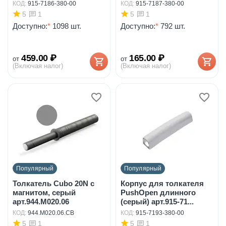
КОД:
915-7186-380-00
КОД:
915-7187-380-00
5
5
1
1
Доступно:
*
1098 шт.
Доступно:
*
792 шт.
459.00
₽
165.00
₽
от
от
(Включая налог)
(Включая налог)
Популярный
Популярный
Толкатель Cubo 20N с
Корпус для толкателя
магнитом, серый
PushOpen длинного
арт.944.M020.06
(серый) арт.915-71...
КОД:
944.M020.06.CB
КОД:
915-7193-380-00
5
5
1
1