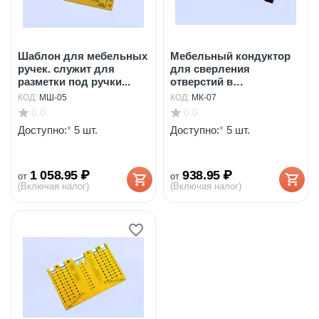
Шаблон для мебельных
Мебельный кондуктор
ручек. служит для
для сверления
разметки под ручки...
отверстий в
алюминиевых...
КОД:
МШ-05
КОД:
МК-07
0.0
0.0
Доступно:
*
5 шт.
Доступно:
*
5 шт.
1 058.95
₽
938.95
₽
от
от
(Включая налог)
(Включая налог)