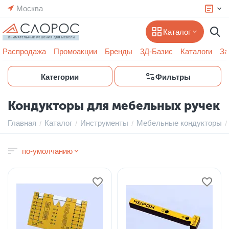
Москва
Каталог
Распродажа
Промоакции
Бренды
3Д-Базис
Каталоги
За
Категории
Фильтры
Кондукторы для мебельных ручек
Главная
Каталог
Инструменты
Мебельные кондукторы
/
/
/
/
по-умолчанию