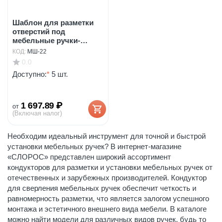
Шаблон для разметки
отверстий под
мебельные ручки-
кнопки ...
КОД:
МШ-22
0.0
Доступно:
*
5 шт.
1 697.89
₽
от
(Включая налог)
Необходим идеальный инструмент для точной и быстрой
установки мебельных ручек? В интернет-магазине
«СЛОРОС» представлен широкий ассортимент
кондукторов для разметки и установки мебельных ручек от
отечественных и зарубежных производителей. Кондуктор
для сверления мебельных ручек обеспечит четкость и
равномерность разметки, что является залогом успешного
монтажа и эстетичного внешнего вида мебели. В каталоге
можно найти модели для различных видов ручек, будь то