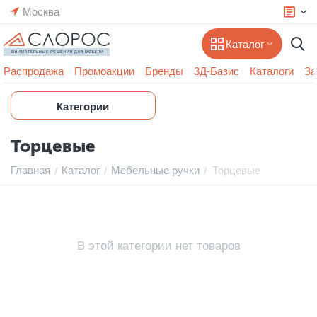
Москва
Каталог
Распродажа
Промоакции
Бренды
3Д-Базис
Каталоги
За
Категории
Торцевые
Главная
Каталог
Мебельные ручки
Торцевые
/
/
/
В этой категории нет товаров