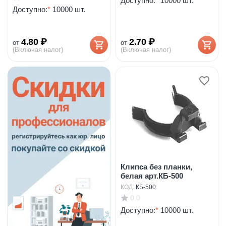
Доступно:
*
10000 шт.
Доступно:
*
10000 шт.
4.80
₽
2.70
₽
от
от
(Включая налог)
(Включая налог)
Клипса без планки,
белая арт.КБ-500
КОД:
КБ-500
0.0
Доступно:
*
10000 шт.