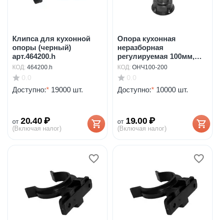
Клипса для кухонной
Опора кухонная
опоры (черный)
неразборная
арт.464200.h
регулируемая 100мм,
черная арт...
КОД:
464200.h
КОД:
ОНЧ100-200
0.0
0.0
Доступно:
*
19000 шт.
Доступно:
*
10000 шт.
20.40
₽
19.00
₽
от
от
(Включая налог)
(Включая налог)