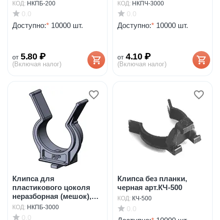
арт.НКП...
черна...
КОД:
НКПБ-200
КОД:
НКПЧ-3000
0.0
0.0
Доступно:
*
10000 шт.
Доступно:
*
10000 шт.
5.80
₽
4.10
₽
от
от
(Включая налог)
(Включая налог)
Клипса для
Клипса без планки,
пластикового цоколя
черная арт.КЧ-500
неразборная (мешок),
КОД:
КЧ-500
белая...
КОД:
НКПБ-3000
0.0
0.0