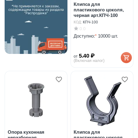
Клипса для
пластикового цоколя,
черная арт.КПЧ-100
КОД:
КПЧ-100
0.0
Доступно:
*
10000 шт.
5.40
₽
от
(Включая налог)
Опора кухонная
Клипса для
неразборная
пластикового цоколя