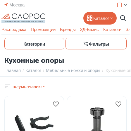
Москва
Каталог
Распродажа
Промоакции
Бренды
3Д-Базис
Каталоги
За
Категории
Фильтры
Кухонные опоры
Главная
Каталог
Мебельные ножки и опоры
Кухонные о
/
/
/
по-умолчанию