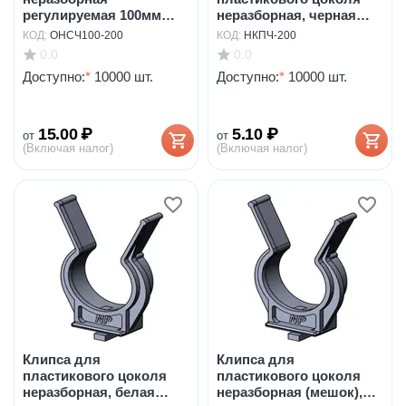
регулируемая 100мм
неразборная, черная
под саморез...
арт.НК...
КОД:
ОНСЧ100-200
КОД:
НКПЧ-200
0.0
0.0
Доступно:
*
10000 шт.
Доступно:
*
10000 шт.
15.00
₽
5.10
₽
от
от
(Включая налог)
(Включая налог)
Клипса для
Клипса для
пластикового цоколя
пластикового цоколя
неразборная, белая
неразборная (мешок),