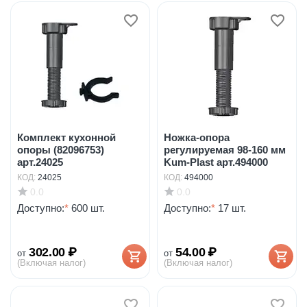
Комплект кухонной
Ножка-опора
опоры (82096753)
регулируемая 98-160 мм
арт.24025
Kum-Plast арт.494000
КОД:
24025
КОД:
494000
0.0
0.0
Доступно:
*
600 шт.
Доступно:
*
17 шт.
302.00
₽
54.00
₽
от
от
(Включая налог)
(Включая налог)