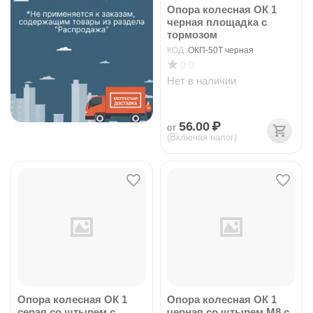
Опора колесная ОК 1
черная площадка с
тормозом
КОД:
ОКП-50Т черная
0.0
Нет в наличии
56.00
₽
от
(Включая налог)
Опора колесная ОК 1
Опора колесная ОК 1
серая со штырем с
черная со штырем М8 с