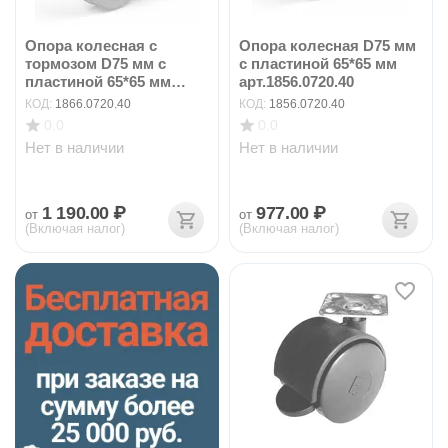
Опора колесная с
Опора колесная D75 мм
тормозом D75 мм с
с пластиной 65*65 мм
пластиной 65*65 мм
арт.1856.0720.40
арт...
КОД:
1866.0720.40
КОД:
1856.0720.40
0.0
0.0
Нет в наличии
Нет в наличии
1 190.00
₽
977.00
₽
от
от
(Включая налог)
(Включая налог)