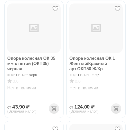
Опора колесная ОК 35
Опора колесная ОК 1
мм с пятой (ОКП35)
Желтый/Красный
черная
арт.ОКП50 Ж/Кр
КОД:
ОКП-35 черн
КОД:
ОКП-50 Ж/Кр
0.0
0.0
Нет в наличии
Нет в наличии
43.90
₽
124.00
₽
от
от
(Включая налог)
(Включая налог)