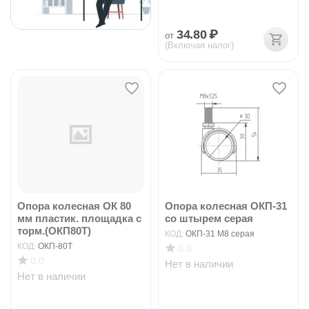
34.80
₽
от
(Включая налог)
Опора колесная ОК 80
Опора колесная ОКП-31
мм пластик. площадка с
со штырем серая
торм.(ОКП80Т)
КОД:
ОКП-31 М8 серая
КОД:
ОКП-80Т
0.0
0.0
Нет в наличии
Нет в наличии