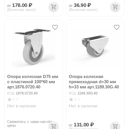
178.00
₽
36.90
₽
от
от
(Включая налог)
(Включая налог)
Опора колесная D75 мм
Опора колесная
с пластиной 100*60 мм
прямоходная d=30 мм
арт.1876.0720.40
h=33 мм арт.1189.30G.40
КОД:
1876.0720.40
КОД:
1189.30G.40
0.0
0.0
Нет в наличии
Нет в наличии
Свяжитесь с нами насчёт 
131.00
₽
от
цены