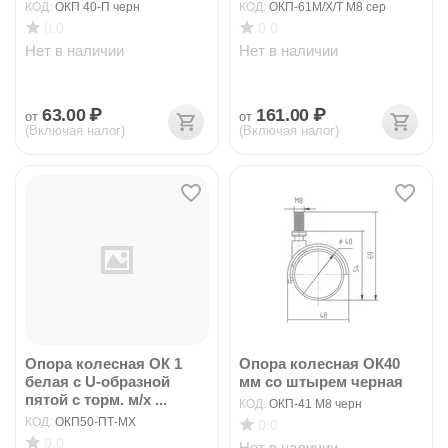
КОД:
ОКП 40-П черн
КОД:
ОКП-61М/Х/Т М8 сер
0.0
0.0
Нет в наличии
Нет в наличии
63.00
₽
161.00
₽
от
от
(Включая налог)
(Включая налог)
Опора колесная ОК 1
Опора колесная ОК40
белая с U-образной
мм со штырем черная
пятой с торм. м/х ...
КОД:
ОКП-41 М8 черн
КОД:
ОКП50-ПТ-МХ
0.0
0.0
Нет в наличии