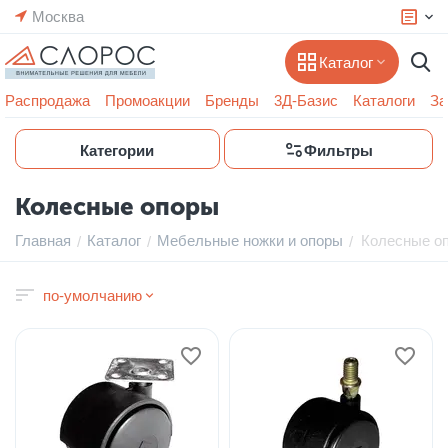
Москва
Каталог
Распродажа
Промоакции
Бренды
3Д-Базис
Каталоги
За
Категории
Фильтры
Колесные опоры
Главная
Каталог
Мебельные ножки и опоры
Колесные о
/
/
/
по-умолчанию