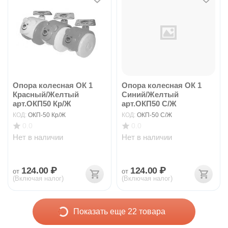
Опора колесная ОК 1
Опора колесная ОК 1
Красный/Желтый
Синий/Желтый
арт.ОКП50 Кр/Ж
арт.ОКП50 С/Ж
КОД:
ОКП-50 Кр/Ж
КОД:
ОКП-50 С/Ж
0.0
0.0
Нет в наличии
Нет в наличии
124.00
₽
124.00
₽
от
от
(Включая налог)
(Включая налог)
Показать еще 22 товара