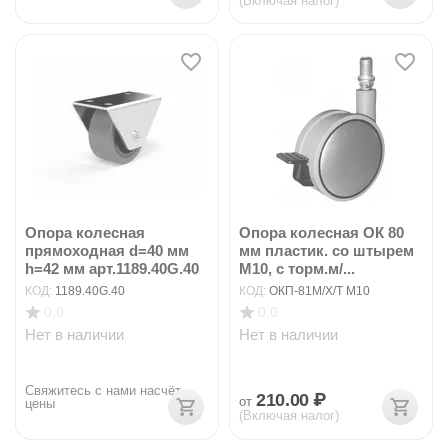
(Включая налог)
Опора колесная
Опора колесная ОК 80
прямоходная d=40 мм
мм пластик. со штырем
h=42 мм арт.1189.40G.40
М10, с торм.м/...
КОД:
1189.40G.40
КОД:
ОКП-81М/Х/Т М10
0.0
0.0
Нет в наличии
Нет в наличии
Свяжитесь с нами насчёт 
210.00
₽
от
цены
(Включая налог)