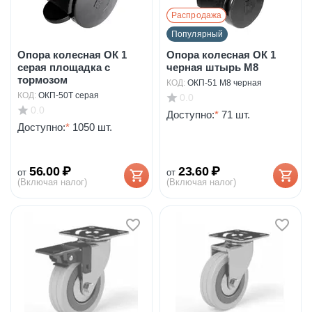
Распродажа
Популярный
Опора колесная ОК 1
Опора колесная ОК 1
серая площадка с
черная штырь М8
тормозом
КОД:
ОКП-51 М8 черная
КОД:
ОКП-50Т серая
0.0
0.0
Доступно:
*
71 шт.
Доступно:
*
1050 шт.
56.00
₽
23.60
₽
от
от
(Включая налог)
(Включая налог)