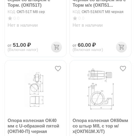
Торм. (ОКП51Т)
Торм м/х (ОКП51...
КОД:
ОКП-51Т М8 сер
КОД:
ОКП-51М/Х/Т М8 черная
0.0
0.0
Нет в наличии
Нет в наличии
51.00
₽
60.00
₽
от
от
(Включая налог)
(Включая налог)
Опора колесная ОК40
Опора колесная ОК60мм
мм с U-образной пятой
со штыр М8, с тор м/
(ОКП40-П) черная
х(ОКП61М.Х/Т)