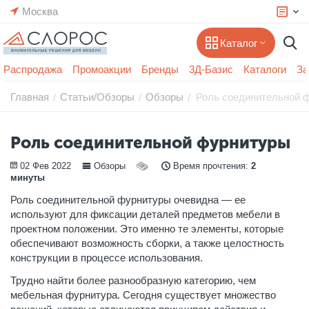
Москва
Каталог
Распродажа
Промоакции
Бренды
3Д-Базис
Каталоги
За
Главная
Статьи/Обзоры
Обзоры
Роль соединительной 
/
/
/
Роль соединительной фурнитуры
02 Фев 2022
Обзоры
Время прочтения:
2
минуты
Роль соединительной фурнитуры очевидна — ее
используют для фиксации деталей предметов мебели в
проектном положении. Это именно те элементы, которые
обеспечивают возможность сборки, а также целостность
конструкции в процессе использования.
Трудно найти более разнообразную категорию, чем
мебельная фурнитура. Сегодня существует множество