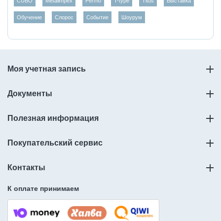
CUBO
Metalimpex
Permo
T-type
Titus
Выставка
Обучение
Слорос
Событие
Шоурум
Моя учетная запись
Документы
Полезная информация
Покупательский сервис
Контакты
К оплате принимаем