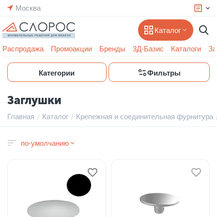
Москва
Каталог
Распродажа
Промоакции
Бренды
3Д-Базис
Каталоги
За
Категории
Фильтры
Заглушки
Главная
Каталог
Крепежная и соединительная фурнитура
/
/
по-умолчанию