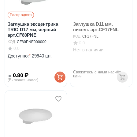
Распродажа
Заглушка эксцентрика
Заглушка D11 мм,
TRIO D17 мм, черный
никель арт.CF17FNL
арт.CF80PNE
КОД:
CF17FNL
КОД:
CF80PNE000000
0.0
0.0
Нет в наличии
Доступно:
*
29940 шт.
Свяжитесь с нами насчёт 
0.80
₽
от
цены
(Включая налог)