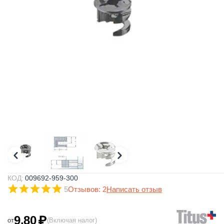
КОД:
009692-959-300
5
Отзывов: 2
Написать отзыв
9.80
₽
от
(Включая налог)