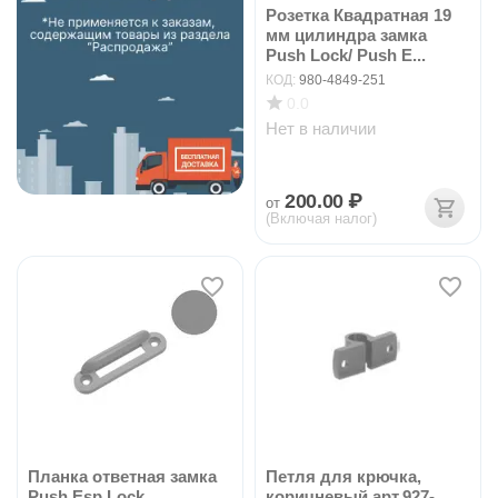
Розетка Квадратная 19
мм цилиндра замка
Push Lock/ Push E...
КОД:
980-4849-251
0.0
Нет в наличии
200.00
₽
от
(Включая налог)
Планка ответная замка
Петля для крючка,
Push Esp Lock,
коричневый арт.927-