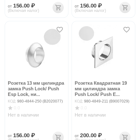
156.00
₽
156.00
₽
от
от
(Включая налог)
(Включая налог)
Розетка 13 мм цилиндра
Розетка Квадратная 19
замка Push Lock/ Push
мм цилиндра замка
Esp Lock, ни...
Push Lock/ Push E...
КОД:
980-4844-250 (B2020077)
КОД:
980-4849-211 (B9007029)
0.0
0.0
Нет в наличии
Нет в наличии
156.00
₽
200.00
₽
от
от