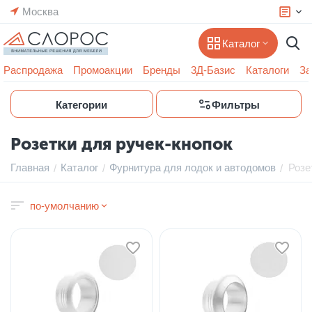
Москва
Каталог
Распродажа
Промоакции
Бренды
3Д-Базис
Каталоги
За
Категории
Фильтры
Розетки для ручек-кнопок
Главная
Каталог
Фурнитура для лодок и автодомов
Розе
/
/
/
по-умолчанию