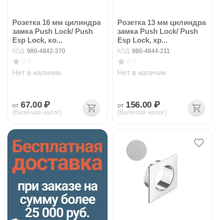
Розетка 16 мм цилиндра
Розетка 13 мм цилиндра
замка Push Lock/ Push
замка Push Lock/ Push
Esp Lock, ко...
Esp Lock, хр...
КОД:
980-4842-370
КОД:
980-4844-211
0.0
0.0
Нет в наличии
Нет в наличии
67.00
₽
156.00
₽
от
от
(Включая налог)
(Включая налог)