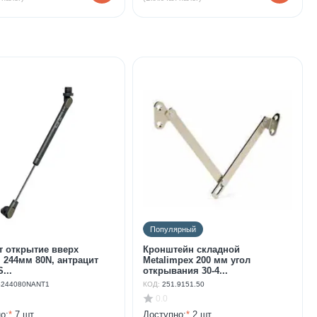
Популярный
т открытие вверх
Кронштейн складной
 244мм 80N, антрацит
Metalimpex 200 мм угол
...
открывания 30-4...
244080NANT1
КОД:
251.9151.50
0.0
о:
*
7 шт.
Доступно:
*
2 шт.