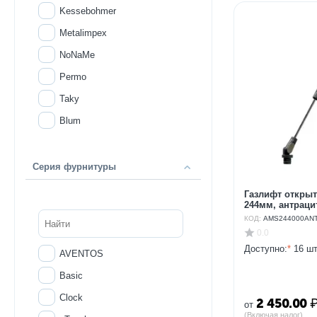
Kessebohmer
Metalimpex
NoNaMe
Permo
Taky
Blum
Серия фурнитуры
Газлифт открыт
244мм, антрацит
КОД:
AMS244000AN
0.0
Доступно:
*
16 шт
AVENTOS
Basic
Clock
2 450.00
от
(Включая налог)