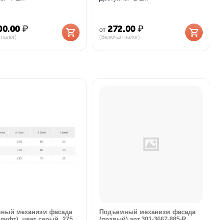
00.00
₽
272.00
₽
от
 налог)
(Включая налог)
ный механизм фасада
Подъемный механизм фасада
злифт), цвет серый, 275
(правый) арт.301-3667-885-R