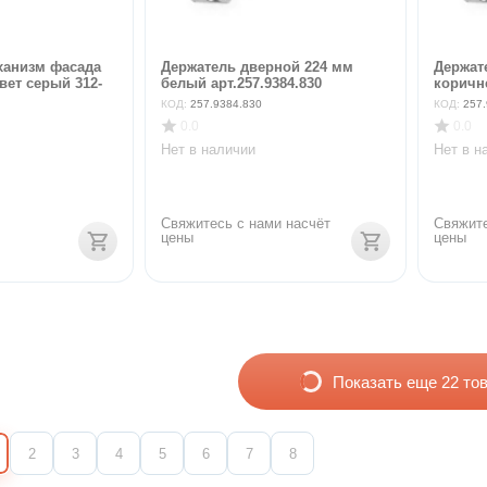
анизм фасада
Держатель дверной 224 мм
Держат
цвет серый 312-
белый арт.257.9384.830
коричне
КОД:
257.9384.830
КОД:
257.
0.0
0.0
Нет в наличии
Нет в н
Свяжитесь с нами насчёт 
Свяжите
цены
цены
Показать еще 22 то
2
3
4
5
6
7
8