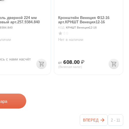
ель дверной 224 мм
Кронштейн Венеция Ф12-16
вый арт.257.9384.840
арт.КРНШТ Венеция12-16
9384.840
КОД:
КРНШТ Венеция12-16
0.0
аличии
Нет в наличии
сь с нами насчёт 
608.00
₽
от
(Включая налог)
вара
ВПЕРЕД
2 - 11