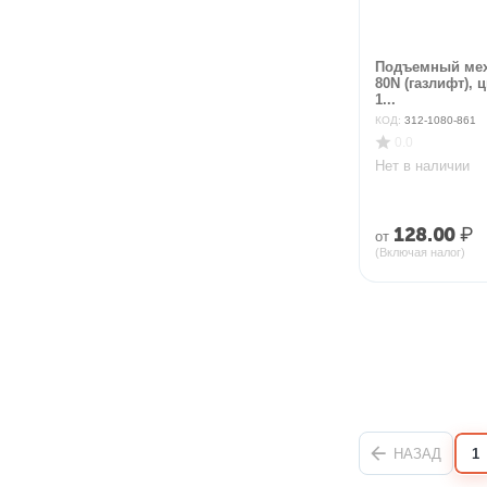
Подъемный мех
80N (газлифт), 
1...
КОД:
312-1080-861
0.0
Нет в наличии
128.00
₽
от
(Включая налог)
НАЗАД
1