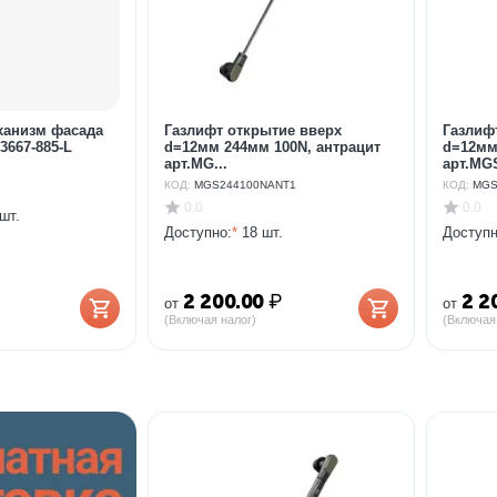
анизм фасада
Газлифт открытие вверх
Газлиф
-3667-885-L
d=12мм 244мм 100N, антрацит
d=12мм
арт.MG...
арт.MGS
КОД:
MGS244100NANT1
КОД:
MGS
0.0
0.0
шт.
Доступно:
*
18 шт.
Доступн
2 200.00
₽
2 2
от
от
(Включая налог)
(Включая