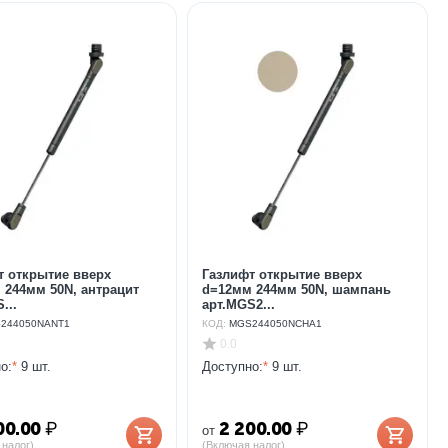
т открытие вверх
Газлифт открытие вверх
 244мм 50N, антрацит
d=12мм 244мм 50N, шампань
...
арт.MGS2...
244050NANT1
КОД:
MGS244050NCHA1
0.0
о:
*
9 шт.
Доступно:
*
9 шт.
00.00
₽
2 200.00
₽
от
 налог)
(Включая налог)