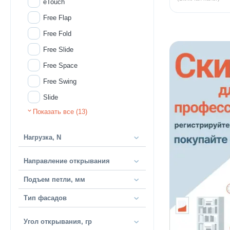
eTouch
Free Flap
Free Fold
Free Slide
Free Space
Free Swing
Slide
Показать все (13)
Swing
Серия DUO
Нагрузка, N
Серия Maxi
Направление открывания
Подъем петли, мм
Тип фасадов
Угол открывания, гр