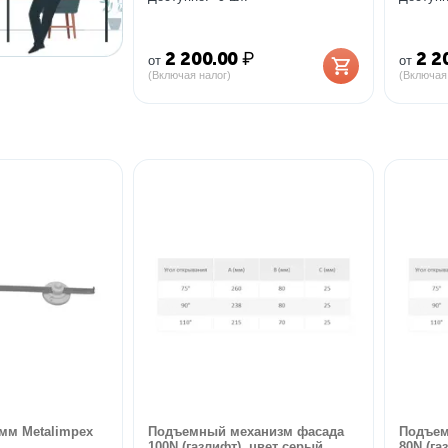
2 200.00
₽
2 2
от
от
(Включая налог)
(Включая
мм Metalimpex
Подъемный механизм фасада
Подъем
100N (газлифт), цвет серый,
80N (га