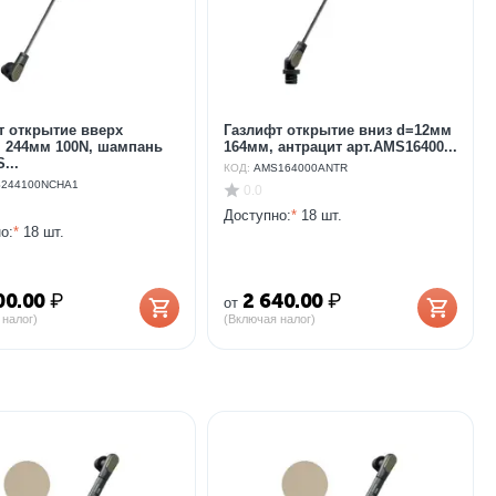
т открытие вверх
Газлифт открытие вниз d=12мм
 244мм 100N, шампань
164мм, антрацит арт.AMS16400...
...
КОД:
AMS164000ANTR
244100NCHA1
0.0
Доступно:
*
18 шт.
о:
*
18 шт.
00.00
₽
2 640.00
₽
от
 налог)
(Включая налог)