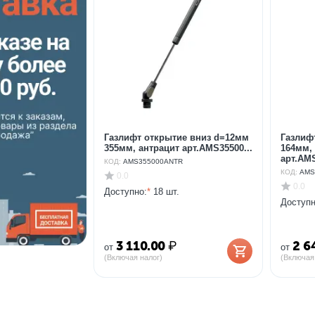
Газлифт открытие вниз d=12мм
Газлиф
355мм, антрацит арт.AMS35500...
164мм,
арт.AMS
КОД:
AMS355000ANTR
КОД:
AMS
0.0
0.0
Доступно:
*
18 шт.
Доступн
3 110.00
₽
2 6
от
от
(Включая налог)
(Включая