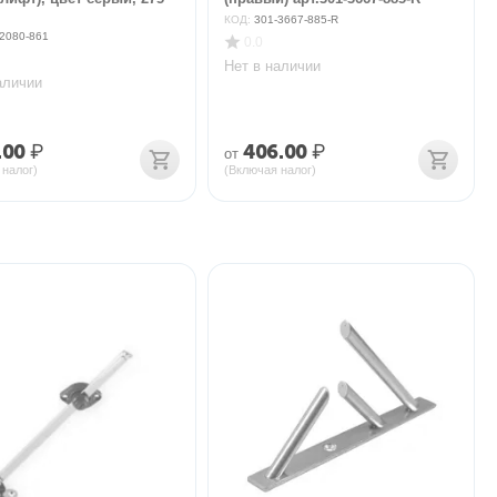
КОД:
301-3667-885-R
2080-861
0.0
Нет в наличии
аличии
.00
₽
406.00
₽
от
 налог)
(Включая налог)