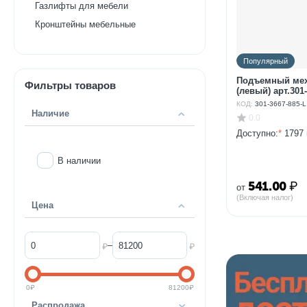
Газлифты для мебели
Кронштейны мебельные
Популярный
Подъемный мех
Фильтры товаров
(левый) арт.301
КОД:
301-3667-885-L
Наличие
0.0
Доступно:
*
1797 
В наличии
541.00
₽
от
(Включая налог)
Цена
–
₽
₽
0
₽
81200
₽
Распродажа