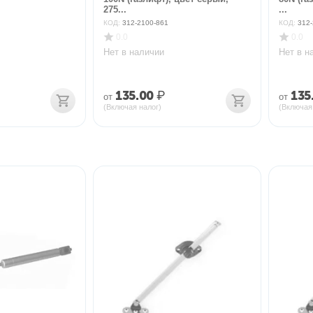
275...
...
КОД:
312-2100-861
КОД:
312-
0.0
0.0
Нет в наличии
Нет в н
135.00
₽
135
от
от
(Включая налог)
(Включая