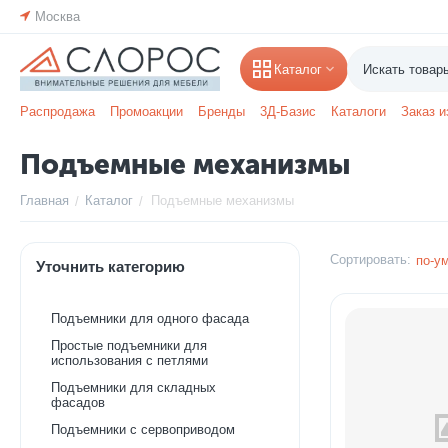
Москва
Каталог
Распродажа
Промоакции
Бренды
3Д-Базис
Каталоги
Заказ и
Подъемные механизмы
Главная
Каталог
Подъемные механизмы
/
/
Сортировать:
по-у
Уточнить категорию
Подъемники для одного фасада
Простые подъемники для
использования с петлями
Подъемники для складных
фасадов
Подъемники с сервоприводом