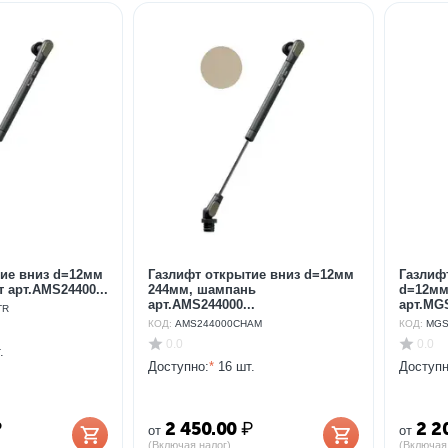
ие вниз d=12мм
Газлифт открытие вниз d=12мм
Газлиф
 арт.AMS24400...
244мм, шампань
d=12мм
арт.AMS244000...
арт.MGS
TR
КОД:
AMS244000CHAM
КОД:
MGS
0.0
0.0
.
Доступно:
*
16 шт.
Доступн
₽
2 450.00
₽
2 2
от
от
(Включая налог)
(Включая