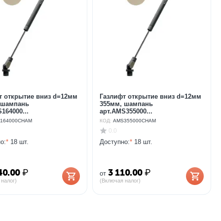
т открытие вниз d=12мм
Газлифт открытие вниз d=12мм
 шампань
355мм, шампань
164000...
арт.AMS355000...
164000CHAM
КОД:
AMS355000CHAM
0.0
о:
*
18 шт.
Доступно:
*
18 шт.
40.00
₽
3 110.00
₽
от
 налог)
(Включая налог)