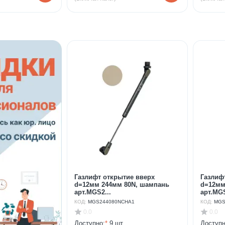
Газлифт открытие вверх
Газлиф
d=12мм 244мм 80N, шампань
d=12мм
арт.MGS2...
арт.MGS
КОД:
MGS244080NCHA1
КОД:
MGS
0.0
0.0
Доступно:
*
9 шт.
Доступн