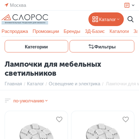
Москва
Каталог
Распродажа
Промоакции
Бренды
3Д-Базис
Каталоги
За
Категории
Фильтры
Лампочки для мебельных
светильников
Главная
Каталог
Освещение и электрика
Лампочки для 
/
/
/
по-умолчанию