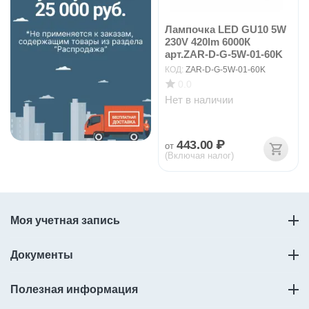
Лампочка LED GU10 5W
230V 420lm 6000К
арт.ZAR-D-G-5W-01-60K
КОД:
ZAR-D-G-5W-01-60K
0.0
Нет в наличии
443.00
₽
от
(Включая налог)
Моя учетная запись
Документы
Полезная информация