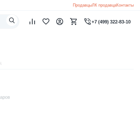
Продавцы
ЛК продавца
Контакты
+7 (499) 322-83-10
ц
варов