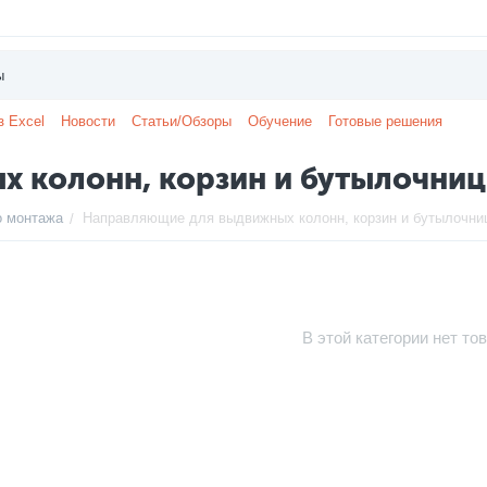
з Excel
Новости
Статьи/Обзоры
Обучение
Готовые решения
 колонн, корзин и бутылочниц
о монтажа
Направляющие для выдвижных колонн, корзин и бутылочни
/
В этой категории нет то