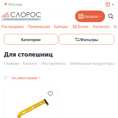
Москва
Каталог
Распродажа
Промоакции
Бренды
3Д-Базис
Каталоги
За
Категории
Фильтры
Для столешниц
Главная
Каталог
Инструменты
Мебельные кондукторы
/
/
/
/
по-умолчанию