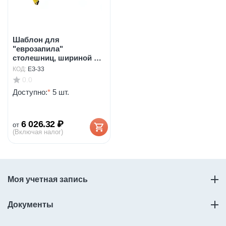
Шаблон для
"еврозапила"
столешниц, шириной от
600 до 1300...
КОД:
ЕЗ-33
0.0
Доступно:
*
5 шт.
6 026.32
₽
от
(Включая налог)
Моя учетная запись
Документы