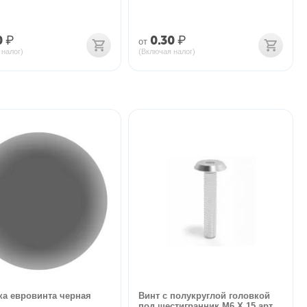
0
₽
0.30
₽
от
 налог)
(Включая налог)
ка евровинта черная
Винт с полукруглой головкой
под шестигранник M6 X 15 арт....