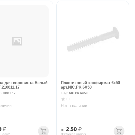
ка для евровинта Белый
Пластиковый конфирмат 6х50
.210811.17
арт.NIC.PK.6X50
.210811.17
КОД:
NIC.PK.6X50
0.0
аличии
Нет в наличии
0
₽
2.50
₽
от
 налог)
(Включая налог)