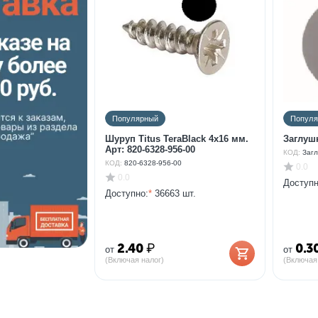
Популярный
Попул
Шуруп Titus TeraBlack 4х16 мм.
Арт: 820-6328-956-00
КОД:
Загл
КОД:
820-6328-956-00
0.0
0.0
Доступн
Доступно:
*
36663 шт.
2.40
₽
0.3
от
от
(Включая налог)
(Включая