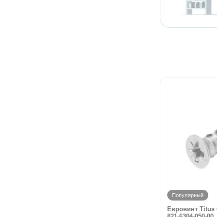
Популярный
Евровинт Titus 
821-6304-050-00