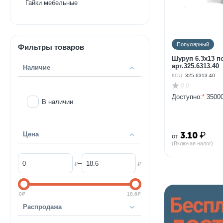
Гайки мебельные
Популярный
Фильтры товаров
Шуруп 6.3х13 п
арт.325.6313.40
Наличие
КОД:
325.6313.40
0.0
Доступно:
*
35000
В наличии
3.10
₽
Цена
от
(Включая налог)
–
₽
₽
0
₽
18.6
₽
Распродажа