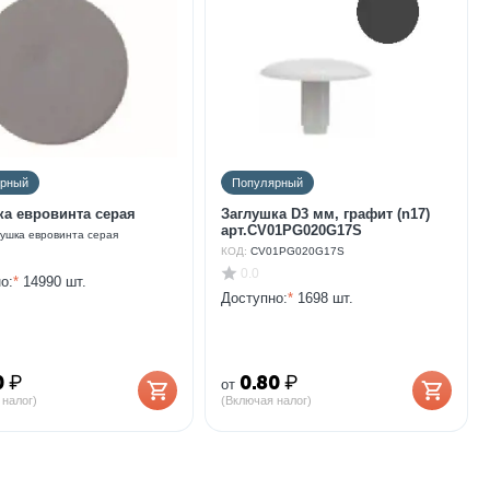
ярный
Популярный
Заглушка евровинта серая
Заглушка D3 мм, графит (n17)
арт.CV01PG020G17S
ушка евровинта серая
КОД:
CV01PG020G17S
0.0
о:
*
14990 шт.
Доступно:
*
1698 шт.
0
₽
0.80
₽
от
 налог)
(Включая налог)