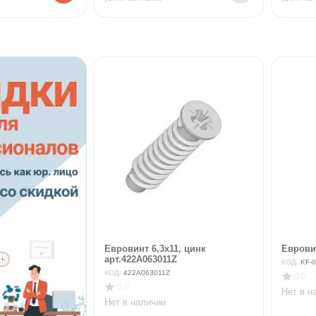
Евровинт 6,3х11, цинк
Евровин
арт.422A063011Z
КОД:
KF-0
КОД:
422A063011Z
0.0
0.0
Нет в н
Нет в наличии