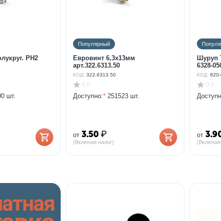
Популярный
Попул
олукруг. PH2
Евровинт 6,3х13мм
Шуруп T
арт.322.6313.50
6328-05
КОД:
322.6313.50
КОД:
820-
0.0
0.0
0 шт.
Доступно:
*
251523 шт.
Доступн
3.50
₽
3.9
от
от
(Включая налог)
(Включая