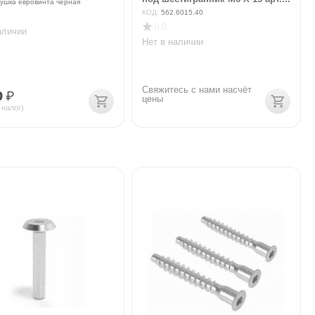
ушка евровинта черная
КОД:
562.6015.40
0.0
аличии
Нет в наличии
Свяжитесь с нами насчёт 
0
₽
цены
 налог)