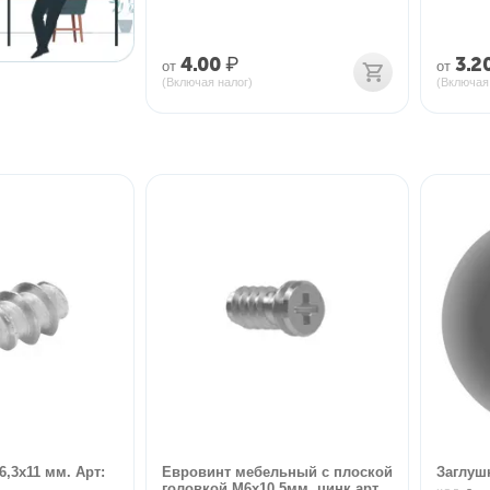
4.00
₽
3.2
от
от
(Включая налог)
(Включая
6,3х11 мм. Арт:
Евровинт мебельный с плоской
Заглуш
головкой М6х10,5мм, цинк арт...