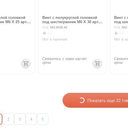
глой головкой
Винт с полукруглой головкой
Винт с
к M6 X 25 арт....
под шестигранник M6 X 30 арт....
под шес
КОД:
562.6030.40
КОД:
562.
0.0
0.0
Нет в наличии
Нет в н
Свяжитесь с нами насчёт 
Свяжите
цены
цены
Показать еще 22 то
2
3
4
5