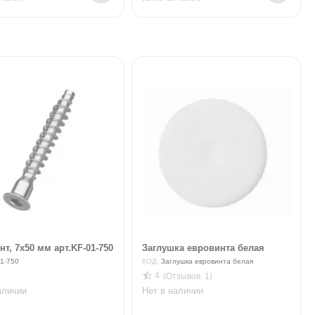
т, 7х50 мм арт.KF-01-750
Заглушка евровинта белая
1-750
КОД:
Заглушка евровинта белая
4
(Отзывов: 1)
аличии
Нет в наличии