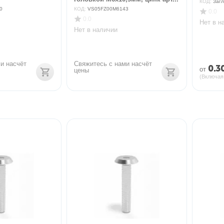
КОД:
Загл
0
КОД:
VS05FZ00M6143
0.0
0.0
Нет в н
Нет в наличии
и насчёт 
Свяжитесь с нами насчёт 
0.3
от
цены
(Включая