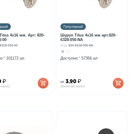
ярный
Популярный
itus 4х16 мм. Арт: 820-
Шуруп Titus 4х16 мм арт.820-
0-00
6328-050-NA
6328-050-00
КОД:
820-6328-050-NA
0.0
о:
*
101172 шт.
Доступно:
*
57356 шт.
0
₽
3.90
₽
от
 налог)
(Включая налог)