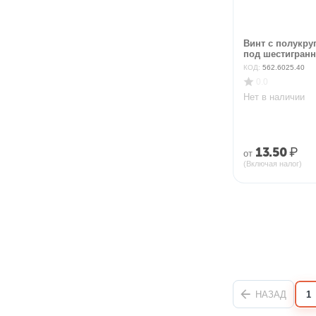
Винт с полукру
под шестигранни
КОД:
562.6025.40
0.0
Нет в наличии
13.50
₽
от
(Включая налог)
НАЗАД
1