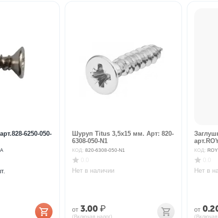
рт.828-6250-050-
Шуруп Titus 3,5х15 мм. Арт: 820-
Заглуш
6308-050-N1
арт.ROY
NA
КОД:
820-6308-050-N1
КОД:
ROY
0.0
0.0
Нет в наличии
Нет в н
т.
3.00
₽
0.2
от
от
(Включая налог)
(Включая