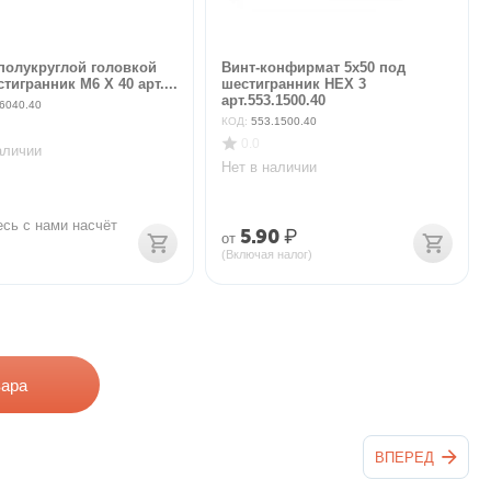
 полукруглой головкой
Винт-конфирмат 5х50 под
тигранник M6 X 40 арт....
шестигранник HEX 3
арт.553.1500.40
6040.40
КОД:
553.1500.40
0.0
аличии
Нет в наличии
сь с нами насчёт 
5.90
₽
от
(Включая налог)
вара
ВПЕРЕД