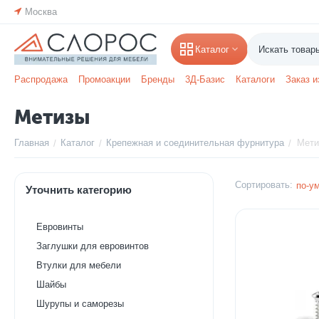
Москва
Каталог
Распродажа
Промоакции
Бренды
3Д-Базис
Каталоги
Заказ и
Метизы
Главная
Каталог
Крепежная и соединительная фурнитура
Мети
/
/
/
Сортировать:
по-у
Уточнить категорию
Евровинты
Заглушки для евровинтов
Втулки для мебели
Шайбы
Шурупы и саморезы