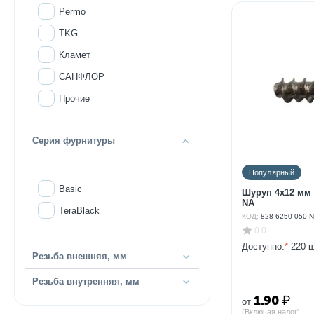
Permo
TKG
Кламет
САНФЛОР
Прочие
Серия фурнитуры
Популярный
Basic
Шуруп 4х12 мм а
NA
TeraBlack
КОД:
828-6250-050-
0.0
Доступно:
*
220 ш
Резьба внешняя, мм
Резьба внутренняя, мм
1.90
₽
от
(Включая налог)