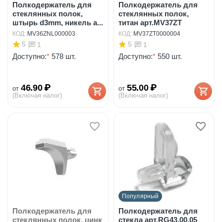
Полкодержатель для
Полкодержатель для
стеклянных полок,
стеклянных полок,
штырь d3mm, никель а...
титан арт.MV37ZT
КОД:
MV36ZNL000003
КОД:
MV37ZT0000004
5
5
1
1
Доступно:
*
578 шт.
Доступно:
*
550 шт.
46.90
₽
55.00
₽
от
от
(Включая налог)
(Включая налог)
Популярный
Полкодержатель для
Полкодержатель для
стеклянных полок, цинк
стекла арт.RG43.00.05