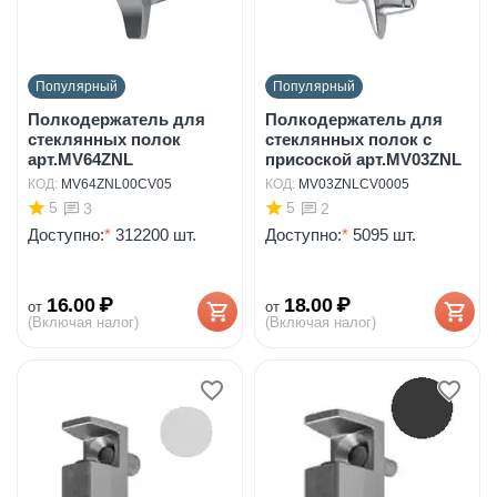
Популярный
Популярный
Полкодержатель для
Полкодержатель для
стеклянных полок
стеклянных полок с
арт.MV64ZNL
присоской арт.MV03ZNL
КОД:
MV64ZNL00CV05
КОД:
MV03ZNLCV0005
5
5
3
2
Доступно:
*
312200 шт.
Доступно:
*
5095 шт.
16.00
₽
18.00
₽
от
от
(Включая налог)
(Включая налог)