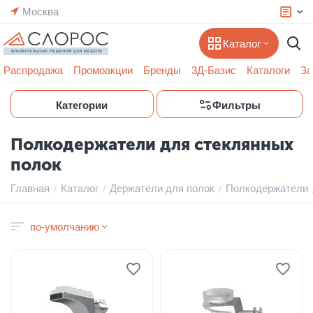
Москва
Каталог
Распродажа
Промоакции
Бренды
3Д-Базис
Каталоги
За
Категории
Фильтры
Полкодержатели для стеклянных
полок
Главная
Каталог
Держатели для полок
Полкодержатели
/
/
/
по-умолчанию