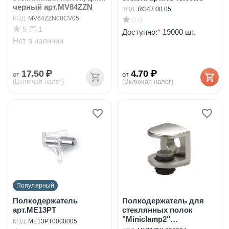
черный арт.MV64ZZN
КОД:
RG43.00.05
КОД:
MV64ZZN00CV05
0.0
5
1
Доступно:
*
19000 шт.
Нет в наличии
17.50
₽
4.70
₽
от
от
(Включая налог)
(Включая налог)
Популярный
Полкодержатель
Полкодержатель для
арт.ME13PT
стеклянных полок
"Miniclamp2"
КОД:
ME13PT0000005
арт.MV11ZNL