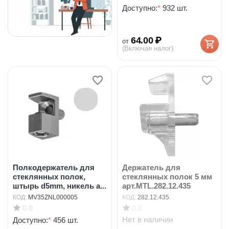
Доступно:
*
932 шт.
64.00
₽
от
(Включая налог)
Полкодержатель для
Держатель для
стеклянных полок,
стеклянных полок 5 мм
штырь d5mm, никель а...
арт.MTL.282.12.435
КОД:
MV35ZNL000005
КОД:
282.12.435
0.0
0.0
Нет в наличии
Доступно:
*
456 шт.