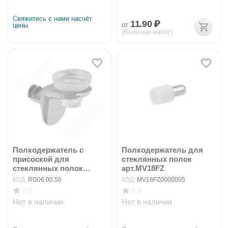
Свяжитесь с нами насчёт 
11.90
₽
от
цены
(Включая налог)
Полкодержатель с
Полкодержатель для
присоской для
стеклянных полок
стеклянных полок
арт.MV18FZ
(никель) ...
КОД:
RG06.00.50
КОД:
MV18FZ0000005
0.0
0.0
Нет в наличии
Нет в наличии