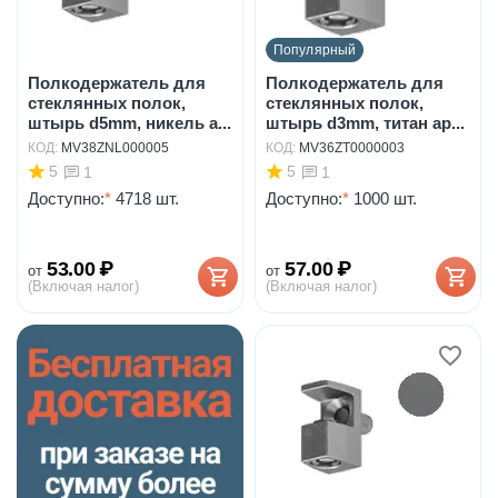
Популярный
Полкодержатель для
Полкодержатель для
стеклянных полок,
стеклянных полок,
штырь d5mm, никель а...
штырь d3mm, титан ар...
КОД:
MV38ZNL000005
КОД:
MV36ZT0000003
5
5
1
1
Доступно:
*
4718 шт.
Доступно:
*
1000 шт.
53.00
₽
57.00
₽
от
от
(Включая налог)
(Включая налог)