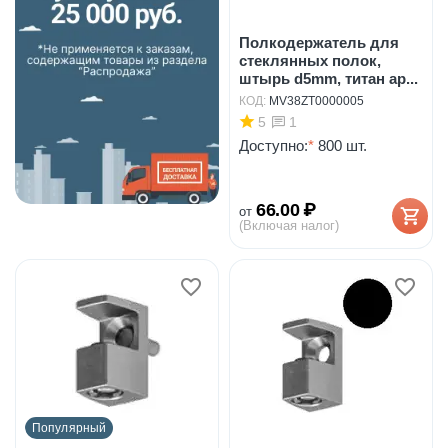
Полкодержатель для
стеклянных полок,
штырь d5mm, титан ар...
КОД:
MV38ZT0000005
5
1
Доступно:
*
800 шт.
66.00
₽
от
(Включая налог)
Популярный