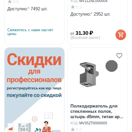
КОД:
MV11ZNL000004
0.0
0.0
Доступно:
*
7492 шт.
Доступно:
*
2952 шт.
Свяжитесь с нами насчёт 
31.30
₽
от
цены
(Включая налог)
Полкодержатель для
стеклянных полок,
штырь d5mm, титан ар...
КОД:
MV35ZT0000005
0.0