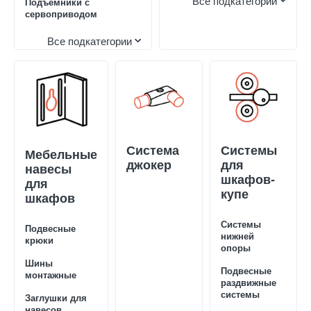
Все подкатегории
Подъемники с
сервоприводом
Все подкатегории
Система
Системы
Мебельные
джокер
для
навесы
шкафов-
для
купе
шкафов
Системы
Подвесные
нижней
крюки
опоры
Шины
Подвесные
монтажные
раздвижные
системы
Заглушки для
навесов