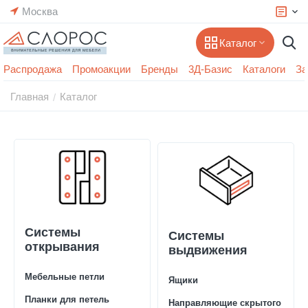
Москва
Каталог
Распродажа
Промоакции
Бренды
3Д-Базис
Каталоги
За
Главная
Каталог
/
Системы
Системы
открывания
выдвижения
Мебельные петли
Ящики
Планки для петель
Направляющие скрытого