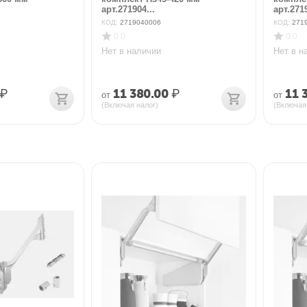
арт.271904...
арт.2719
КОД:
2719040006
КОД:
271
0.0
0.0
Нет в наличии
Нет в н
₽
11 380.00
₽
11 
от
от
(Включая налог)
(Включая