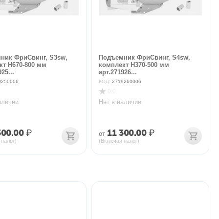
ник ФриСвинг, S3sw,
Подъемник ФриСвинг, S4sw,
кт H670-800 мм
комплект H370-500 мм
25...
арт.271926...
9250006
КОД:
2719260006
0.0
аличии
Нет в наличии
300.00
₽
11 300.00
₽
от
 налог)
(Включая налог)