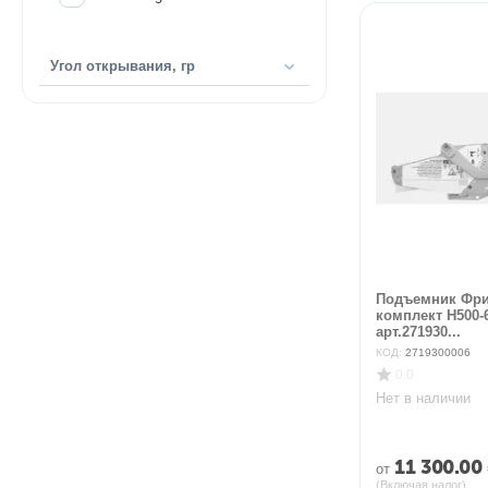
Угол открывания, гр
Подъемник Фри
комплект H500-
арт.271930...
КОД:
2719300006
0.0
Нет в наличии
11 300.00
от
(Включая налог)