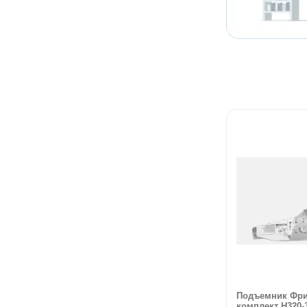
Подъемник Фри
комплект H320-