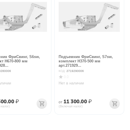
ник ФриСвинг, S6sw,
Подъемник ФриСвинг, S7sw,
кт H670-800 мм
комплект H370-500 мм
28...
арт.271929...
9280006
КОД:
2719290006
0.0
аличии
Нет в наличии
300.00
₽
11 300.00
₽
от
 налог)
(Включая налог)