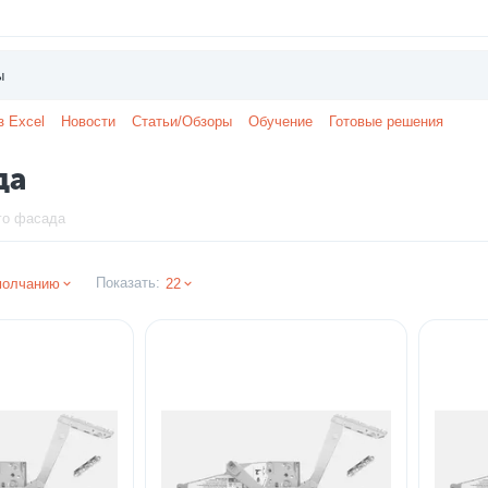
з Excel
Новости
Статьи/Обзоры
Обучение
Готовые решения
да
го фасада
Показать:
молчанию
22