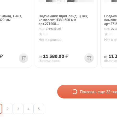
Слайд, P4us,
Подъемник ФриСлайд, Q1us,
Подъем
420 мм
комплект H380-500 мм
компле
арт.271908...
арт.2719
КОД:
2719080006
КОД:
271
0.0
0.0
Нет в наличии
Нет в н
₽
11 380.00
₽
11 
от
от
(Включая налог)
(Включая
Показать еще 22 то
2
3
4
5