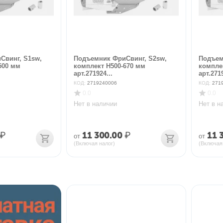
Свинг, S1sw,
Подъемник ФриСвинг, S2sw,
Подъем
500 мм
комплект H500-670 мм
компле
арт.271924...
арт.2719
КОД:
2719240006
КОД:
271
0.0
0.0
Нет в наличии
Нет в н
₽
11 300.00
₽
11 
от
от
(Включая налог)
(Включая