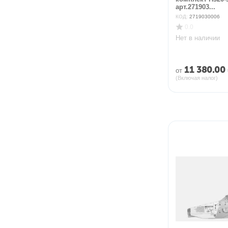
арт.271903...
КОД:
2719030006
0.0
Нет в наличии
11 380.00
от
(Включая налог)