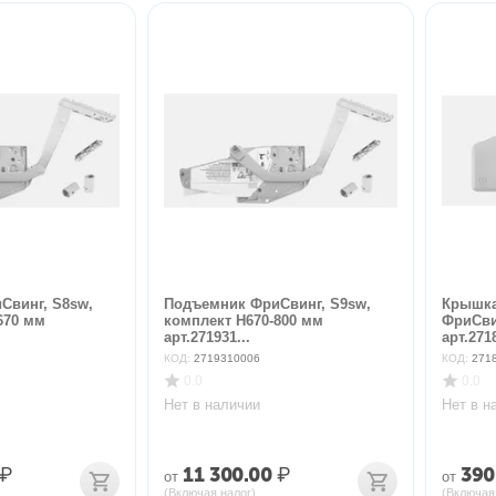
Свинг, S8sw,
Подъемник ФриСвинг, S9sw,
Крышка
670 мм
комплект H670-800 мм
ФриСви
арт.271931...
арт.271
КОД:
2719310006
КОД:
271
0.0
0.0
Нет в наличии
Нет в н
₽
11 300.00
₽
390
от
от
(Включая налог)
(Включая