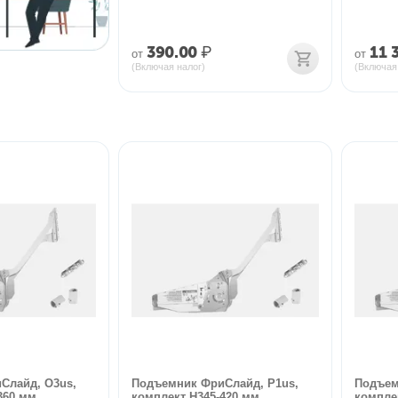
390.00
₽
11 
от
от
(Включая налог)
(Включая
Слайд, O3us,
Подъемник ФриСлайд, P1us,
Подъем
360 мм
комплект H345-420 мм
компле