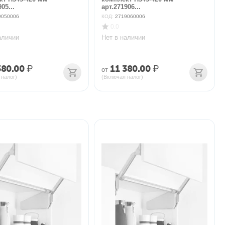
05...
арт.271906...
9050006
КОД:
2719060006
0.0
аличии
Нет в наличии
380.00
₽
11 380.00
₽
от
 налог)
(Включая налог)