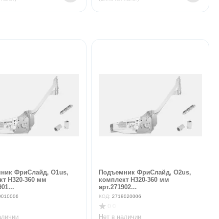
ник ФриСлайд, O1us,
Подъемник ФриСлайд, O2us,
кт H320-360 мм
комплект H320-360 мм
01...
арт.271902...
9010006
КОД:
2719020006
0.0
аличии
Нет в наличии