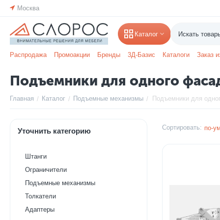
Москва
Каталог
Распродажа
Промоакции
Бренды
3Д-Базис
Каталоги
Заказ и
Подъемники для одного фаса
Главная
Каталог
Подъемные механизмы
Подъемники для одно
/
/
/
Сортировать:
по-у
Уточнить категорию
Штанги
Ограничители
Подъемные механизмы
Толкатели
Адаптеры