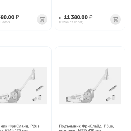
380.00
₽
11 380.00
₽
от
 налог)
(Включая налог)
ник ФриСлайд, P2us,
Подъемник ФриСлайд, P3us,
кт H345-420 мм
комплект H345-420 мм