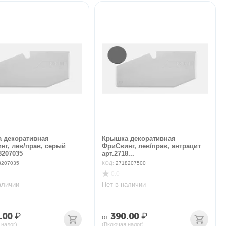
 декоративная
Крышка декоративная
нг, лев/прав, серый
ФриСвинг, лев/прав, антрацит
8207035
арт.2718...
8207035
КОД:
2718207500
0.0
аличии
Нет в наличии
.00
₽
390.00
₽
от
 налог)
(Включая налог)