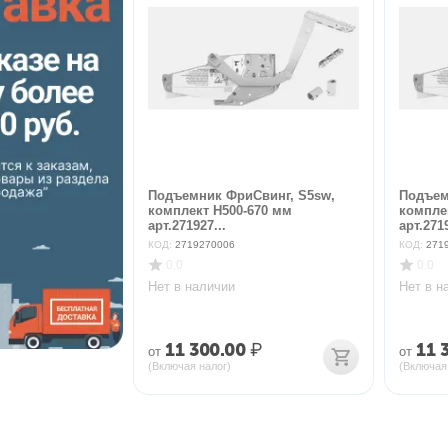
Подъемник ФриСвинг, S5sw,
Подъем
комплект H500-670 мм
компле
арт.271927...
арт.2719
КОД:
2719270006
КОД:
271
0.0
0.0
Нет в наличии
Нет в н
11 300.00
₽
11 
от
от
(Включая налог)
(Включая