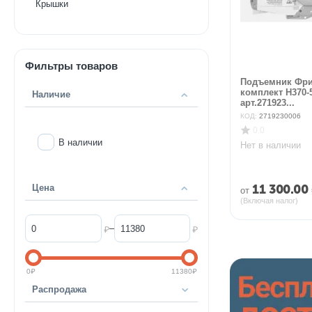
Крышки
Фильтры товаров
Подъемник Фри
комплект H370-
Наличие
арт.271923...
КОД:
2719230006
0.0
В наличии
Нет в наличии
11 300.00
Цена
от
(Включая налог)
–
₽
₽
0
₽
11380
₽
Распродажа