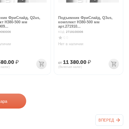
ник ФриСлайд, Q2us,
Подъемник ФриСлайд, Q3us,
кт H380-500 мм
комплект H380-500 мм
09...
арт.271910...
9090006
КОД:
2719100006
0.0
аличии
Нет в наличии
380.00
₽
11 380.00
₽
от
 налог)
(Включая налог)
вара
ВПЕРЕД