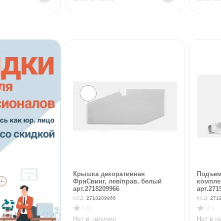
Крышка декоративная
Подъем
ФриСвинг, лев/прав, белый
компле
арт.2718209966
арт.2719
КОД:
2718209966
КОД:
271
0.0
0.0
Нет в наличии
Нет в н