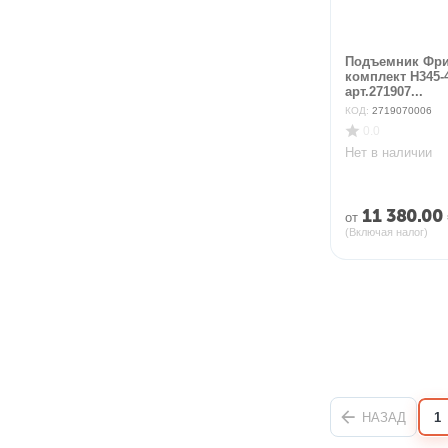
Подъемник Фри
комплект H345-
арт.271907...
КОД:
2719070006
0.0
Нет в наличии
11 380.00
от
(Включая налог)
НАЗАД
1