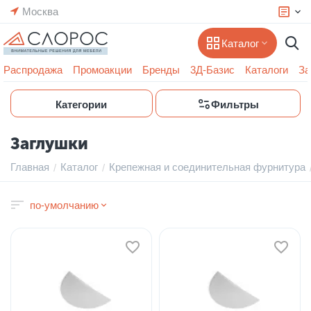
Москва
Каталог
Распродажа
Промоакции
Бренды
3Д-Базис
Каталоги
За
Категории
Фильтры
Заглушки
Главная
Каталог
Крепежная и соединительная фурнитура
/
/
по-умолчанию