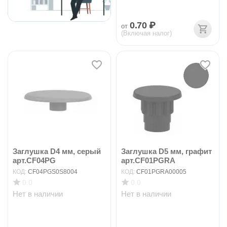
0.70
₽
от
(Включая налог)
Заглушка D4 мм, серый
Заглушка D5 мм, графит
арт.CF04PG
арт.CF01PGRA
КОД:
CF04PGS0S8004
КОД:
CF01PGRA00005
0.0
0.0
Нет в наличии
Нет в наличии