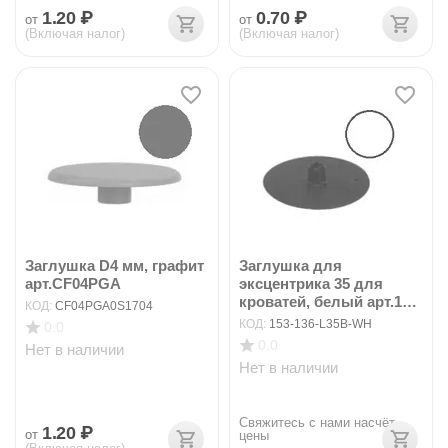
1.20
₽
0.70
₽
от
от
(Включая налог)
(Включая налог)
Заглушка D4 мм, графит
Заглушка для
арт.CF04PGA
эксцентрика 35 для
кроватей, белый арт.153-
КОД:
CF04PGA0S1704
1...
КОД:
153-136-L35B-WH
0.0
0.0
Нет в наличии
Нет в наличии
Свяжитесь с нами насчёт 
1.20
₽
от
цены