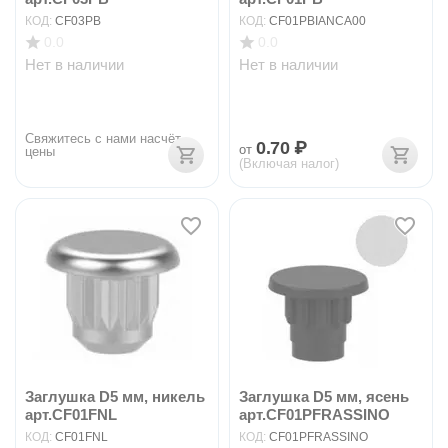
КОД:
CF03PB
КОД:
CF01PBIANCA00
0.0
0.0
Нет в наличии
Нет в наличии
Свяжитесь с нами насчёт 
0.70
₽
от
цены
(Включая налог)
Заглушка D5 мм, никель
Заглушка D5 мм, ясень
арт.CF01FNL
арт.CF01PFRASSINO
КОД:
CF01FNL
КОД:
CF01PFRASSINO