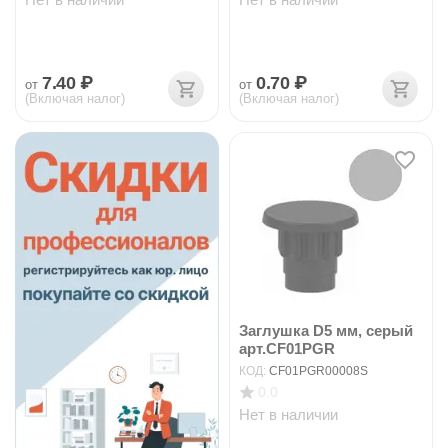
7.40
₽
0.70
₽
от
от
(Включая налог)
(Включая налог)
Заглушка D5 мм, серый
арт.CF01PGR
КОД:
CF01PGR00008S
0.0
Нет в наличии