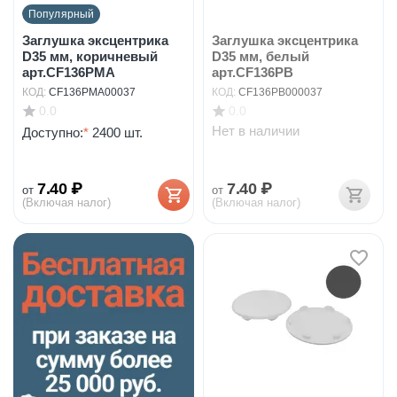
Популярный
Заглушка эксцентрика
Заглушка эксцентрика
D35 мм, коричневый
D35 мм, белый
арт.CF136PMA
арт.CF136PB
КОД:
CF136PMA00037
КОД:
CF136PB000037
0.0
0.0
Нет в наличии
Доступно:
*
2400 шт.
7.40
₽
7.40
₽
от
от
(Включая налог)
(Включая налог)