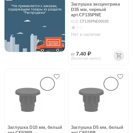
Заглушка эксцентрика
D35 мм, черный
арт.CF135PNE
КОД:
CF135PNE00035
0.0
Нет в наличии
7.40
₽
от
(Включая налог)
Заглушка D10 мм, белый
Заглушка D5 мм, белый
арт.CF03PB
арт.CF01PB