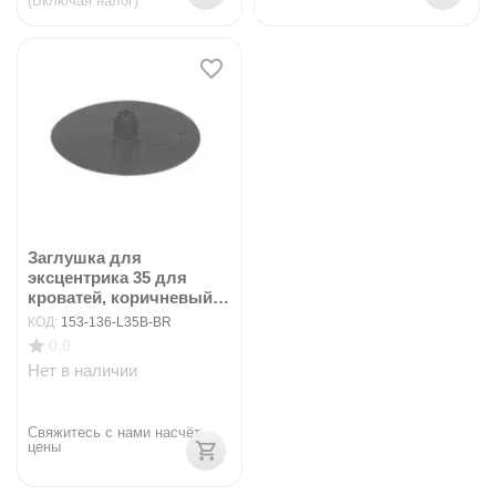
(Включая налог)
Заглушка для
эксцентрика 35 для
кроватей, коричневый
арт....
КОД:
153-136-L35B-BR
0.0
Нет в наличии
Свяжитесь с нами насчёт 
цены