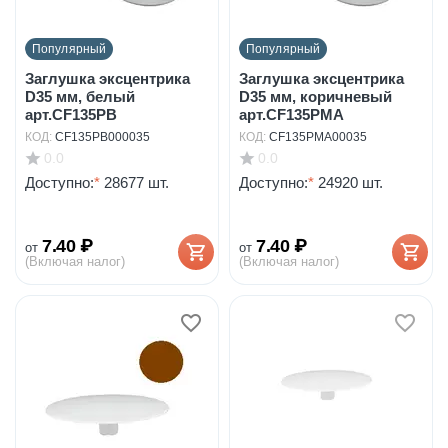
Популярный
Популярный
Заглушка эксцентрика
Заглушка эксцентрика
D35 мм, белый
D35 мм, коричневый
арт.CF135PB
арт.CF135PMA
КОД:
CF135PB000035
КОД:
CF135PMA00035
0.0
0.0
Доступно:
*
28677 шт.
Доступно:
*
24920 шт.
7.40
₽
7.40
₽
от
от
(Включая налог)
(Включая налог)