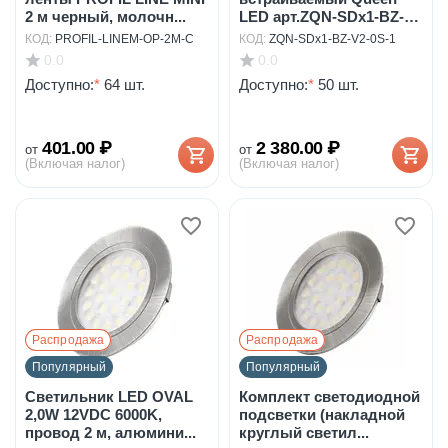
2 м черный, молочн...
LED арт.ZQN-SDx1-BZ-
V2-0S
КОД:
PROFIL-LINEM-OP-2M-C
КОД:
ZQN-SDx1-BZ-V2-0S-1
0.0
0.0
Доступно:
*
64 шт.
Доступно:
*
50 шт.
401.00
₽
2 380.00
₽
от
от
(Включая налог)
(Включая налог)
Распродажа
Распродажа
Популярный
Популярный
Светильник LED OVAL
Комплект светодиодной
2,0W 12VDC 6000K,
подсветки (накладной
провод 2 м, алюмини...
круглый светил...