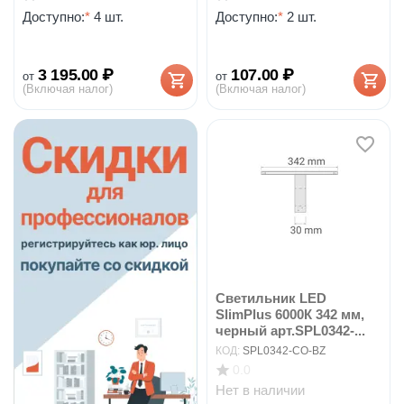
Доступно:
*
4 шт.
Доступно:
*
2 шт.
3 195.00
₽
107.00
₽
от
от
(Включая налог)
(Включая налог)
Cветильник LED
SlimPlus 6000К 342 мм,
черный арт.SPL0342-...
КОД:
SPL0342-CO-BZ
0.0
Нет в наличии