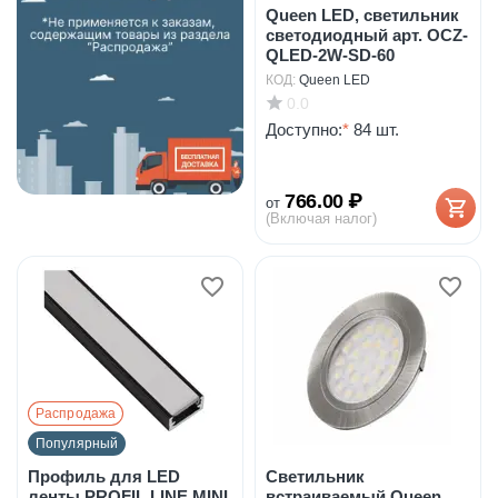
Queen LED, светильник
светодиодный арт. OCZ-
QLED-2W-SD-60
КОД:
Queen LED
0.0
Доступно:
*
84 шт.
766.00
₽
от
(Включая налог)
Распродажа
Популярный
Профиль для LED
Светильник
ленты PROFIL LINE MINI
встраиваемый Queen