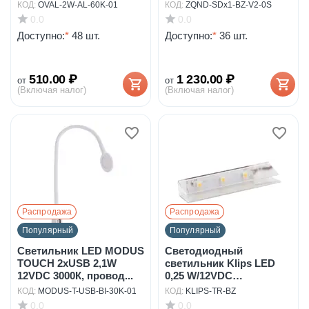
КОД:
OVAL-2W-AL-60K-01
КОД:
ZQND-SDx1-BZ-V2-0S
0.0
0.0
Доступно:
*
48 шт.
Доступно:
*
36 шт.
510.00
₽
1 230.00
₽
от
от
(Включая налог)
(Включая налог)
Распродажа
Распродажа
Популярный
Популярный
Светильник LED MODUS
Светодиодный
TOUCH 2xUSB 2,1W
светильник Klips LED
12VDC 3000К, провод...
0,25 W/12VDC
пластиковы...
КОД:
MODUS-T-USB-BI-30K-01
КОД:
KLIPS-TR-BZ
0.0
0.0