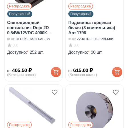
Распродажа
Распродажа
Популярный
Популярный
Светодиодный
Подсветка торцевая
светильник Dojo 2D
белая (3 светильника)
0,54W/12VDC 4000К
Арт.1796
пластик...
КОД:
DOJOSLIM-2D-AL-BN
КОД:
ZZ-KLIP-LED-3PBI-M0S
0.0
0.0
Доступно:
*
252 шт.
Доступно:
*
90 шт.
405.50
₽
615.00
₽
от
от
(Включая налог)
(Включая налог)
Распродажа
Распродажа