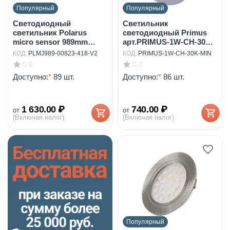
Популярный
Популярный
Светодиодный
Светильник
светильник Polarus
светодиодный Primus
micro sensor 989mm
арт.PRIMUS-1W-CH-30K-
4.5W/1...
MIN
КОД:
PLMJ989-00823-418-V2
КОД:
PRIMUS-1W-CH-30K-MIN
0.0
0.0
Доступно:
*
89 шт.
Доступно:
*
86 шт.
1 630.00
₽
740.00
₽
от
от
(Включая налог)
(Включая налог)
Популярный