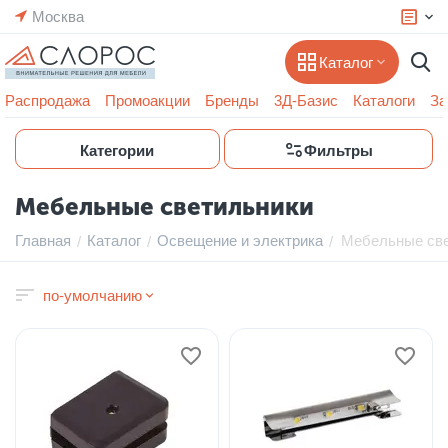
Москва
Каталог
Распродажа
Промоакции
Бренды
3Д-Базис
Каталоги
За
Категории
Фильтры
Мебельные светильники
Главная
Каталог
Освещение и электрика
Мебельные св
/
/
/
по-умолчанию