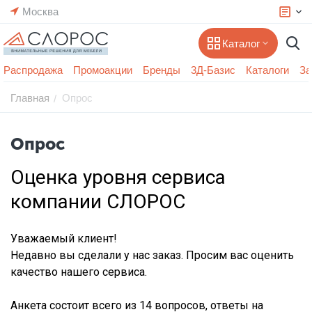
Москва
Каталог
Распродажа
Промоакции
Бренды
3Д-Базис
Каталоги
За
Главная
Опрос
/
Опрос