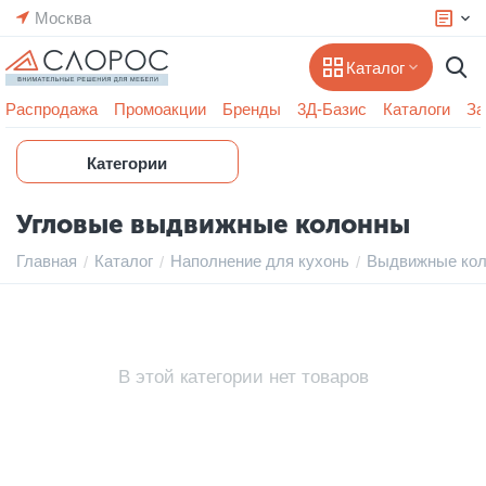
Москва
Каталог
Распродажа
Промоакции
Бренды
3Д-Базис
Каталоги
За
Категории
Угловые выдвижные колонны
Главная
Каталог
Наполнение для кухонь
Выдвижные ко
/
/
/
В этой категории нет товаров