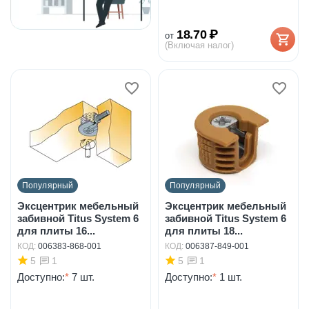
18.70
₽
от
(Включая налог)
Популярный
Популярный
Эксцентрик мебельный
Эксцентрик мебельный
забивной Titus System 6
забивной Titus System 6
для плиты 16...
для плиты 18...
КОД:
006383-868-001
КОД:
006387-849-001
5
5
1
1
Доступно:
*
7 шт.
Доступно:
*
1 шт.