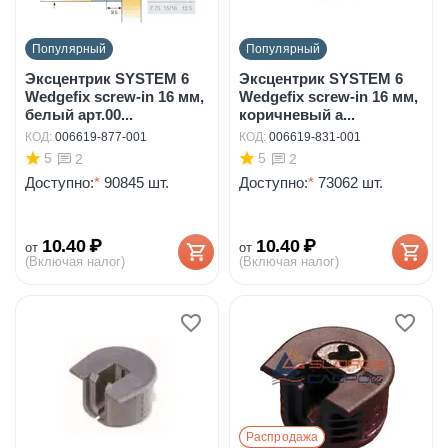
Популярный
Популярный
Эксцентрик SYSTEM 6
Эксцентрик SYSTEM 6
Wedgefix screw-in 16 мм,
Wedgefix screw-in 16 мм,
белый арт.00...
коричневый а...
КОД:
006619-877-001
КОД:
006619-831-001
5
5
2
2
Доступно:
*
90845 шт.
Доступно:
*
73062 шт.
10.40
₽
10.40
₽
от
от
(Включая налог)
(Включая налог)
Распродажа