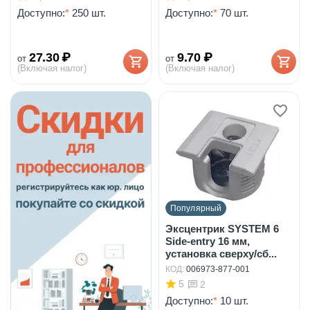
Доступно:
*
250 шт.
Доступно:
*
70 шт.
27.30
₽
9.70
₽
от
от
(Включая налог)
(Включая налог)
Популярный
Эксцентрик SYSTEM 6
Side-entry 16 мм,
установка сверху/сб...
КОД:
006973-877-001
5
2
Доступно:
*
10 шт.