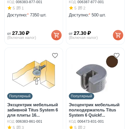
КОД:
006383-877-001
КОД:
006387-877-001
5
5
1
2
Доступно:
*
7350 шт.
Доступно:
*
500 шт.
27.30
₽
27.30
₽
от
от
(Включая налог)
(Включая налог)
Популярный
Популярный
Эксцентрик мебельный
Эксцентрик мебельный
забивной Titus System 6
полкодержатель Titus
для плиты 16...
System 6 Quickf...
КОД:
006383-861-001
КОД:
006473-831-001
5
5
3
2