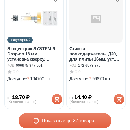
Популярный
Эксцентрик SYSTEM 6
Стяжка
Drop-on 16 мм,
полкодержатель, Д20,
установка сверху,
для плиты 16мм, уст.
белы...
сверху и...
КОД:
006975-877-001
КОД:
172-6973-877
0.0
0.0
Доступно:
*
134700 шт.
Доступно:
*
99670 шт.
18.70
₽
14.40
₽
от
от
(Включая налог)
(Включая налог)
Показать еще 22 товара