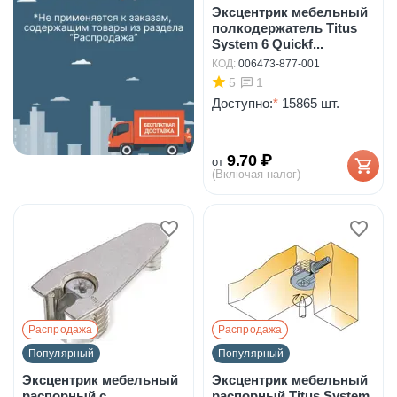
Эксцентрик мебельный
полкодержатель Titus
System 6 Quickf...
КОД:
006473-877-001
5
1
Доступно:
*
15865 шт.
9.70
₽
от
(Включая налог)
Распродажа
Распродажа
Популярный
Популярный
Эксцентрик мебельный
Эксцентрик мебельный
распорный с
распорный Titus System