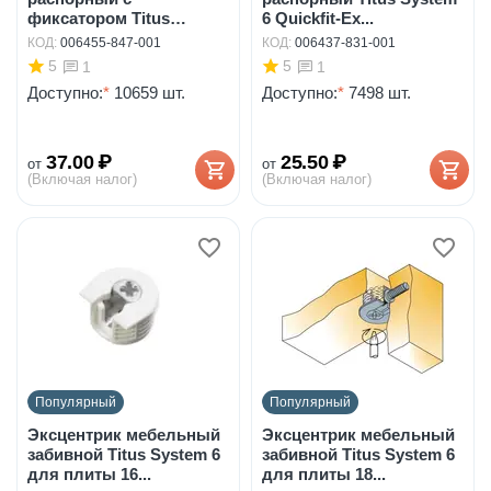
фиксатором Titus
6 Quickfit-Ex...
System ...
КОД:
006455-847-001
КОД:
006437-831-001
5
5
1
1
Доступно:
*
10659 шт.
Доступно:
*
7498 шт.
37.00
₽
25.50
₽
от
от
(Включая налог)
(Включая налог)
Популярный
Популярный
Эксцентрик мебельный
Эксцентрик мебельный
забивной Titus System 6
забивной Titus System 6
для плиты 16...
для плиты 18...