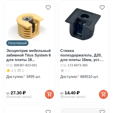
Популярный
Эксцентрик мебельный
Стяжка
забивной Titus System 6
полкодержатель, Д20,
для плиты 18...
для плиты 16мм, уст.
сверху и...
КОД:
006387-823-001
КОД:
172-6973-383
4.5
0.0
2
Доступно:
*
3499 шт.
Доступно:
*
684510 шт.
27.30
₽
14.40
₽
от
от
(Включая налог)
(Включая налог)