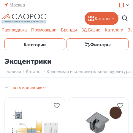
Москва
Каталог
Распродажа
Промоакции
Бренды
3Д-Базис
Каталоги
За
Категории
Фильтры
Эксцентрики
Главная
Каталог
Крепежная и соединительная фурнитура
/
/
по-умолчанию