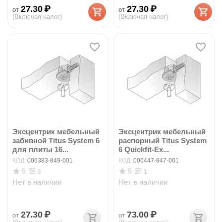
27.30
₽
27.30
₽
от
от
(Включая налог)
(Включая налог)
Эксцентрик мебельный
Эксцентрик мебельный
забивной Titus System 6
распорный Titus System
для плиты 16...
6 Quickfit-Ex...
КОД:
006383-849-001
КОД:
006447-847-001
5
5
3
1
Нет в наличии
Нет в наличии
27.30
₽
73.00
₽
от
от