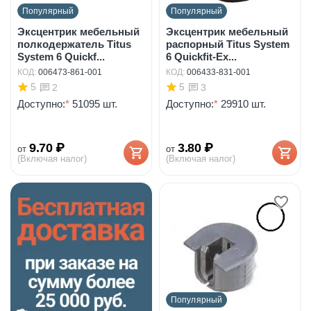
Популярный
Популярный
Эксцентрик мебельный
Эксцентрик мебельный
полкодержатель Titus
распорный Titus System
System 6 Quickf...
6 Quickfit-Ex...
КОД:
006473-861-001
КОД:
006433-831-001
5
5
2
3
Доступно:
*
51095 шт.
Доступно:
*
29910 шт.
9.70
₽
3.80
₽
от
от
(Включая налог)
(Включая налог)
Популярный