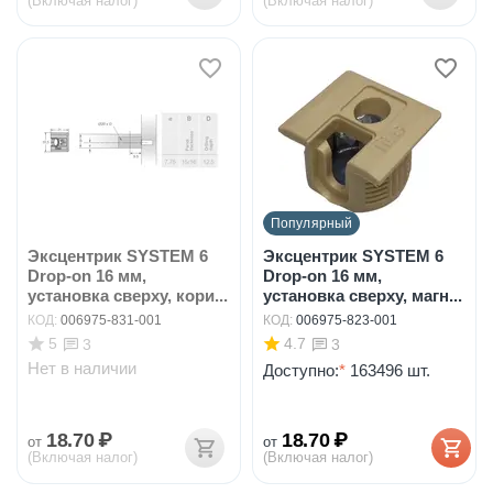
(Включая налог)
(Включая налог)
Популярный
Эксцентрик SYSTEM 6
Эксцентрик SYSTEM 6
Drop-on 16 мм,
Drop-on 16 мм,
установка сверху, кори...
установка сверху, магн...
КОД:
006975-831-001
КОД:
006975-823-001
5
4.7
3
3
Нет в наличии
Доступно:
*
163496 шт.
18.70
₽
18.70
₽
от
от
(Включая налог)
(Включая налог)