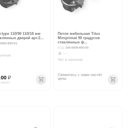
-type 110/90 110/18 мм
Петля мебельная Titus
клянных дверей арт.2...
Miniprimat 90 градусов
стеклянных ф...
-0N55-850-K1
КОД:
245-0009-850-00
0.0
аличии
Нет в наличии
Свяжитесь с нами насчёт 
.00
₽
цены
 налог)