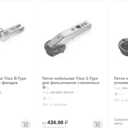
я Titus B-Type
Петля мебельная Titus S-Type
Петля м
х фасадов
для фальшпанели стеклянных
угловая
ф...
КОД:
248-
K1
КОД:
248-0N27-850-0X
0.0
0.0
Нет в н
Нет в наличии
Свяжите
434.00
₽
от
цены
(Включая налог)