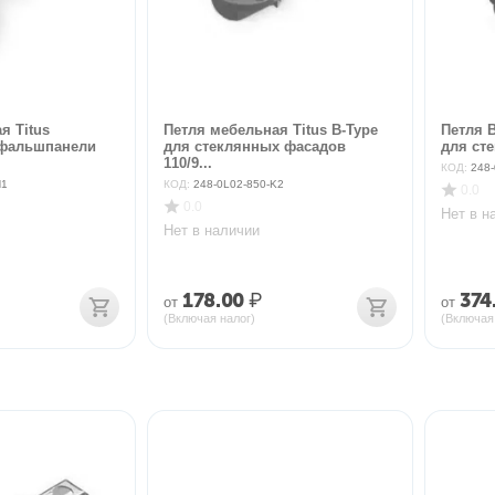
я Titus
Петля мебельная Titus B-Type
Петля B
 фальшпанели
для стеклянных фасадов
для сте
110/9...
КОД:
248
N1
КОД:
248-0L02-850-K2
0.0
0.0
Нет в н
Нет в наличии
178.00
₽
374
от
от
(Включая налог)
(Включая