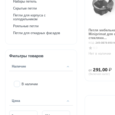
Наборы петель
Скрытые петли
Петли для корпуса с
холодильником
Рояльные петли
Петля мебельна
Петли для откидных фасадов
Miniprimat для
стеклянн...
КОД:
245-0B78-850-
0.0
Нет в наличии
Фильтры товаров
Наличие
291.00
₽
от
(Включая налог)
В наличии
Цена