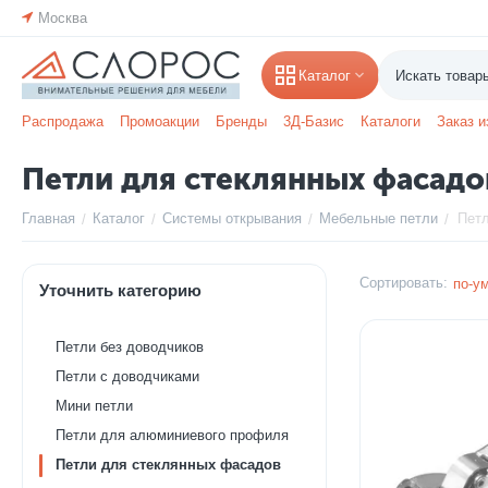
Москва
Каталог
Распродажа
Промоакции
Бренды
3Д-Базис
Каталоги
Заказ и
Петли для стеклянных фасадо
Главная
Каталог
Системы открывания
Мебельные петли
Пет
/
/
/
/
Сортировать:
по-у
Уточнить категорию
Петли без доводчиков
Петли с доводчиками
Мини петли
Петли для алюминиевого профиля
Петли для стеклянных фасадов