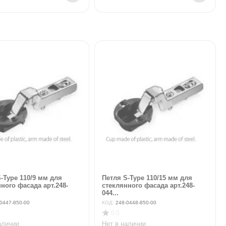
-Type 110/9 мм для
Петля S-Type 110/15 мм для
ного фасада арт.248-
стеклянного фасада арт.248-
044...
0447-850-00
КОД:
248-0448-850-00
0.0
аличии
Нет в наличии