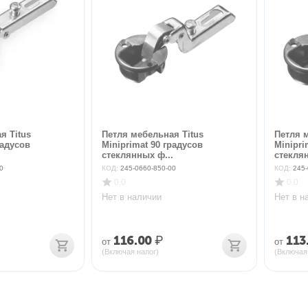
я Titus
Петля мебельная Titus
Петля 
радусов
Miniprimat 90 градусов
Minipri
.
стеклянных ф...
стеклян
0
КОД:
245-0660-850-00
КОД:
245-
0.0
0.0
Нет в наличии
Нет в н
116.00
₽
113
от
от
(Включая налог)
(Включая