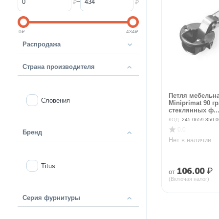
–
₽
₽
0
₽
434
₽
Распродажа
Страна производителя
Петля мебельна
Словения
Miniprimat 90 г
стеклянных ф..
КОД:
245-0659-850-0
0.0
Бренд
Нет в наличии
Titus
106.00
₽
от
(Включая налог)
Серия фурнитуры