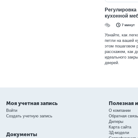
Регулировка 
кухонной ме
7 минут
Узнайте, как лег
петли на вашей к
этом пошаговом 
расскажем, как д
идеального закры
дверей.
Моя учетная запись
Полезная 
Войти
О компании
Создать учетную запись
Обратная связ
Дилеры
Карта сайта
3Д-модели
Документы