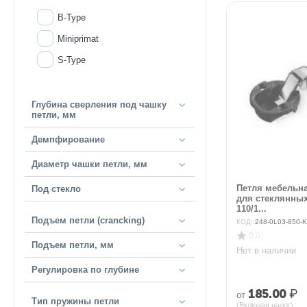
B-Type
Miniprimat
S-Type
Глубина сверления под чашку
петли, мм
Демпфирование
Диаметр чашки петли, мм
Петля мебельна
Под стекло
для стеклянны
110/1...
Подъем петли (crancking)
КОД:
248-0L03-850-
0.0
Подъем петли, мм
Нет в наличии
Регулировка по глубине
185.00
₽
от
Тип пружины петли
(Включая налог)