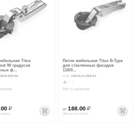
мебельная Titus
Петля мебельная Titus B-Type
mat 90 градусов
для стеклянных фасадов
ных ф...
110/0...
0926-850-00
КОД:
248-0L01-850-K1
0.0
аличии
Нет в наличии
.00
₽
188.00
₽
от
 налог)
(Включая налог)