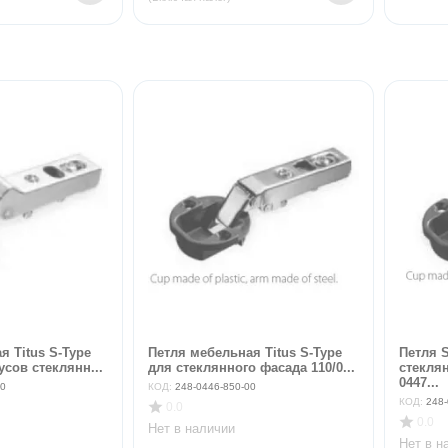
я Titus S-Type
Петля мебельная Titus S-Type
Петля S
усов стеклянн...
для стеклянного фасада 110/0...
стеклян
0447...
00
КОД:
248-0446-850-00
КОД:
248-
0.0
0.0
Нет в наличии
Нет в н