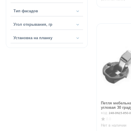
Тип фасадов
Угол открывания, гр
Установка на планку
Петля мебельна
угловая 30 град
КОД:
248-0N15-850-
0.0
Нет в наличии