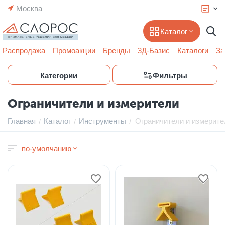
Москва
Каталог
Распродажа
Промоакции
Бренды
3Д-Базис
Каталоги
За
Категории
Фильтры
Ограничители и измерители
Главная
Каталог
Инструменты
Ограничители и измерите
/
/
/
по-умолчанию