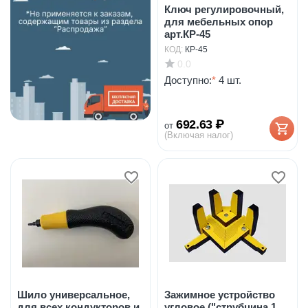
Ключ регулировочный,
для мебельных опор
арт.КР-45
КОД:
КР-45
0.0
Доступно:
*
4 шт.
692.63
₽
от
(Включая налог)
Шило универсальное,
Зажимное устройство
для всех кондукторов и
угловое ("струбцина 1