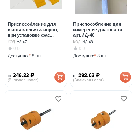
Приспособление для
Приспособление для
выставления зазоров,
измерение диагонали
при установке фас...
арт.ИД-48
КОД:
УЗ-47
КОД:
ИД-48
0.0
0.0
Доступно:
*
8 шт.
Доступно:
*
8 шт.
346.23
₽
292.63
₽
от
от
(Включая налог)
(Включая налог)