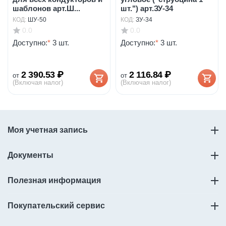
шаблонов арт.Ш...
шт.") арт.ЗУ-34
КОД:
ШУ-50
КОД:
ЗУ-34
0.0
0.0
Доступно:
*
3 шт.
Доступно:
*
3 шт.
2 390.53
₽
2 116.84
₽
от
от
(Включая налог)
(Включая налог)
Моя учетная запись
Документы
Полезная информация
Покупательский сервис