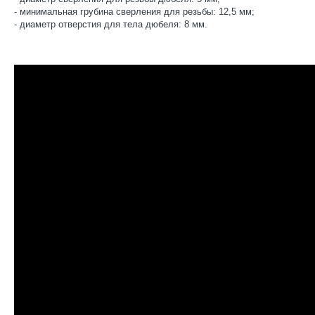
- минимальная грубина сверления для резьбы: 12,5 мм;
- диаметр отверстия для тела дюбеля: 8 мм.