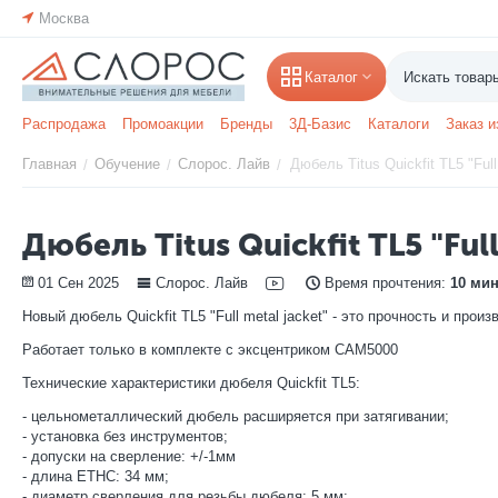
Москва
Каталог
Распродажа
Промоакции
Бренды
3Д-Базис
Каталоги
Заказ и
Главная
Обучение
Слорос. Лайв
Дюбель Titus Quickfit TL5 "Full
/
/
/
Дюбель Titus Quickfit TL5 "Full
01 Сен 2025
Слорос. Лайв
Время прочтения:
10 мин
Новый дюбель Quickfit TL5 "Full metal jacket" - это прочность и пр
Работает только в комплекте с эксцентриком CAM5000
Технические характеристики дюбеля Quickfit TL5:
- цельнометаллический дюбель расширяется при затягивании;
- установка без инструментов;
- допуски на сверление: +/-1мм
- длина ETHC: 34 мм;
- диаметр сверления для резьбы дюбеля: 5 мм;