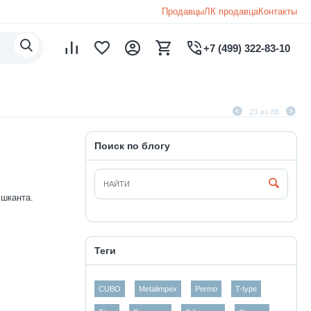
Продавцы
ЛК продавца
Контакты
+7 (499) 322-83-10
23
из
88
Поиск по блогу
 шканта.
Теги
CUBO
Metalimpex
Permo
T-type