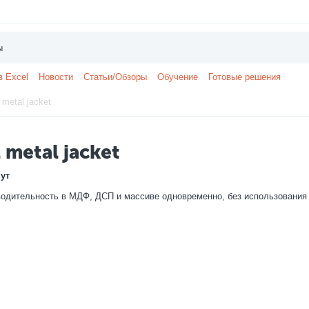
з Excel
Новости
Статьи/Обзоры
Обучение
Готовые решения
 metal jacket
 metal jacket
ут
оизводительность в МДФ, ДСП и массиве одновременно, без использования