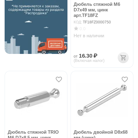
Дюбель стяжной М6
D7х49 мм, цинк
арт.TF18FZ
КОД:
TF18FZ0000750
0.0
Нет в наличии
16.30
₽
от
(Включая налог)
Дюбель стяжной TRIO
Дюбель двойной D8x68
М6 D7х8,5 мм, цинк
мм (цинк)