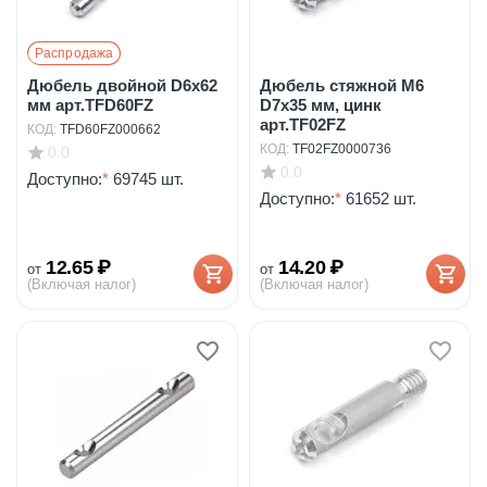
Распродажа
Дюбель двойной D6x62
Дюбель стяжной М6
мм арт.TFD60FZ
D7х35 мм, цинк
арт.TF02FZ
КОД:
TFD60FZ000662
КОД:
TF02FZ0000736
0.0
0.0
Доступно:
*
69745 шт.
Доступно:
*
61652 шт.
12.65
₽
14.20
₽
от
от
(Включая налог)
(Включая налог)