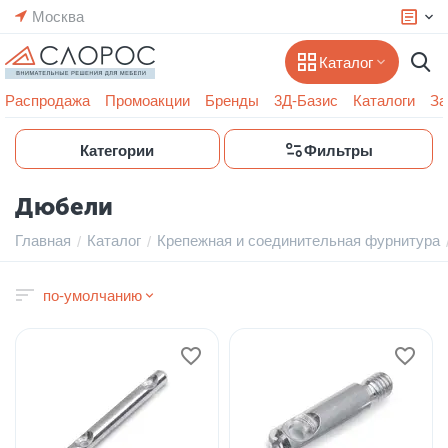
Москва
Каталог
Распродажа
Промоакции
Бренды
3Д-Базис
Каталоги
За
Категории
Фильтры
Дюбели
Главная
Каталог
Крепежная и соединительная фурнитура
/
/
по-умолчанию