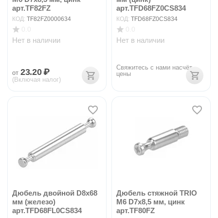
арт.TF82FZ
арт.TFD68FZ0CS834
КОД:
TF82FZ0000634
КОД:
TFD68FZ0CS834
0.0
0.0
Нет в наличии
Нет в наличии
Свяжитесь с нами насчёт 
23.20
₽
от
цены
(Включая налог)
Дюбель двойной D8x68
Дюбель стяжной TRIO
мм (железо)
М6 D7х8,5 мм, цинк
арт.TFD68FL0CS834
арт.TF80FZ