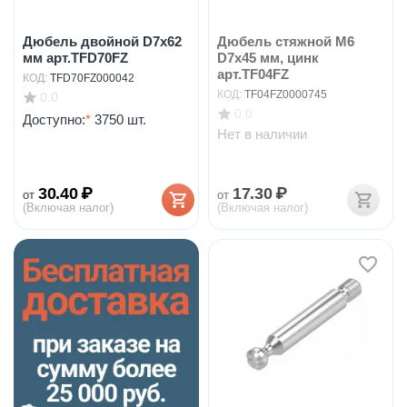
Дюбель двойной D7x62
Дюбель стяжной М6
мм арт.TFD70FZ
D7х45 мм, цинк
арт.TF04FZ
КОД:
TFD70FZ000042
КОД:
TF04FZ0000745
0.0
0.0
Доступно:
*
3750 шт.
Нет в наличии
30.40
₽
17.30
₽
от
от
(Включая налог)
(Включая налог)