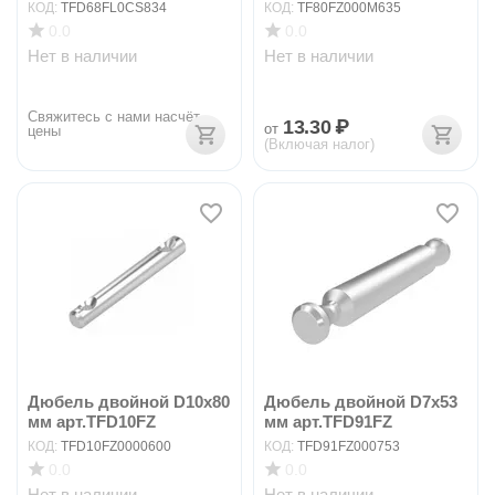
КОД:
TFD68FL0CS834
КОД:
TF80FZ000M635
0.0
0.0
Нет в наличии
Нет в наличии
Свяжитесь с нами насчёт 
13.30
₽
от
цены
(Включая налог)
Дюбель двойной D10x80
Дюбель двойной D7x53
мм арт.TFD10FZ
мм арт.TFD91FZ
КОД:
TFD10FZ0000600
КОД:
TFD91FZ000753
0.0
0.0
Нет в наличии
Нет в наличии