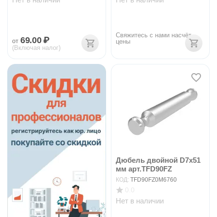
Свяжитесь с нами насчёт 
69.00
₽
от
цены
(Включая налог)
Дюбель двойной D7x51
мм арт.TFD90FZ
КОД:
TFD90FZ0M6760
0.0
Нет в наличии