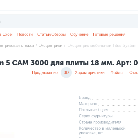
з Excel
Новости
Статьи/Обзоры
Обучение
Готовые решения
ентриковая стяжка
Эксцентрики
Эксцентрик мебельный Titus System 
/
/
m 5 CAM 3000 для плиты 18 мм. Арт: 
Предложение
3D
Характеристики
Файлы
Отз
Бренд
Материал
Покрытие / цвет
Серия фурнитуры
Страна производителя
Количество в маленькой
упаковке, шт