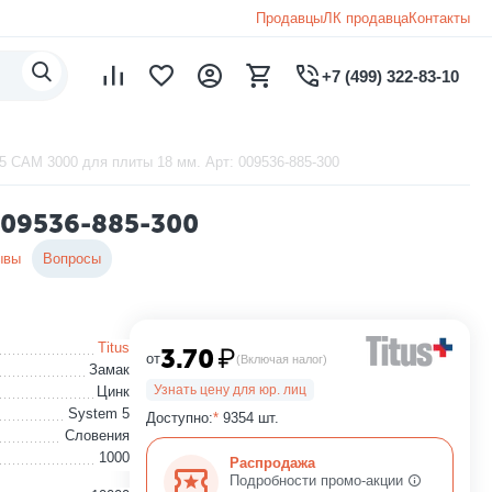
Продавцы
ЛК продавца
Контакты
+7 (499) 322-83-10
5 CAM 3000 для плиты 18 мм. Арт: 009536-885-300
009536-885-300
ывы
Вопросы
Titus
3.70
₽
от
(Включая налог)
Замак
Узнать цену для юр. лиц
Цинк
System 5
Доступно:
*
9354 шт.
Словения
1000
Распродажа
Подробности промо-акции