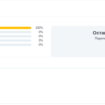
100%
0%
Оста
0%
Подели
0%
0%