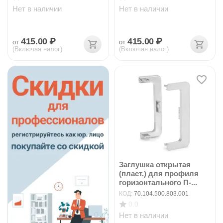
Нет в наличии
Нет в наличии
415.00
₽
415.00
₽
от
от
(Включая налог)
(Включая налог)
Заглушка открытая
(пласт.) для профиля
горизонтального П-...
КОД:
70.104.500.803.001
0.0
Нет в наличии