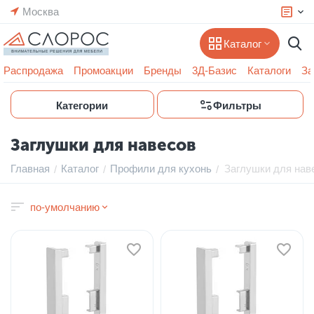
Москва
Каталог
Распродажа
Промоакции
Бренды
3Д-Базис
Каталоги
За
Категории
Фильтры
Заглушки для навесов
Главная
Каталог
Профили для кухонь
Заглушки для нав
/
/
/
по-умолчанию