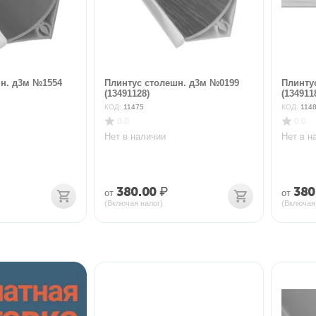
н. д3м №1554
Плинтус столешн. д3м №0199
Плинту
(13491128)
(134911
КОД:
11475
КОД:
114
0.0
0.0
Нет в наличии
Нет в н
380.00
₽
380
от
от
(Включая налог)
(Включая