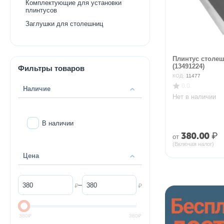
Комплектующие для установки
плинтусов
Заглушки для столешниц
Плинтус столеш
(13491224)
Фильтры товаров
КОД:
11477
0.0
Наличие
Нет в наличии
В наличии
380.00
₽
от
(Включая налог)
Цена
–
₽
₽
380
₽
380
₽