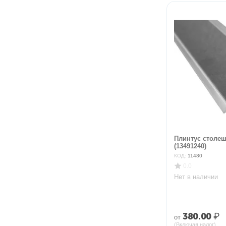
Плинтус столеш
(13491240)
КОД:
11480
0.0
Нет в наличии
380.00
₽
от
(Включая налог)