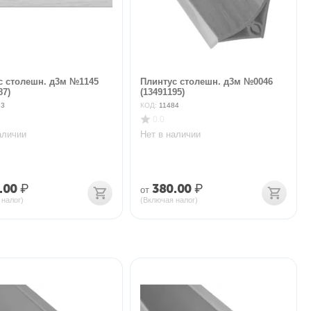
с столешн. д3м №1145
Плинтус столешн. д3м №0046
87)
(13491195)
83
КОД:
11484
0.0
аличии
Нет в наличии
.00
₽
380.00
₽
от
 налог)
(Включая налог)