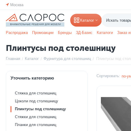
Москва
Каталог
Распродажа
Промоакции
Бренды
3Д-Базис
Каталоги
Заказ и
Плинтусы под столешницу
Главная
Каталог
Фурнитура для столешниц
Плинтусы под сто
/
/
/
Сортировать:
по-у
Уточнить категорию
Стяжка для столешниц
Цоколи под столешницу
Плинтусы под столешницу
Стяжки для столешниц
Планки для столешниц