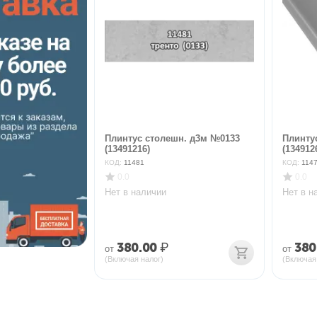
Плинтус столешн. д3м №0133
Плинту
(13491216)
(134912
КОД:
11481
КОД:
114
0.0
0.0
Нет в наличии
Нет в н
380.00
₽
380
от
от
(Включая налог)
(Включая