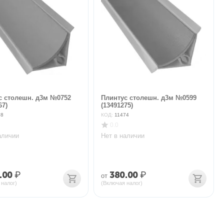
с столешн. д3м №0752
Плинтус столешн. д3м №0599
67)
(13491275)
78
КОД:
11474
0.0
аличии
Нет в наличии
.00
₽
380.00
₽
от
 налог)
(Включая налог)