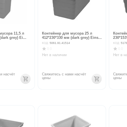
мусора 11,5 л
Контейнер для мусора 25 л
Контейн
dark grey) Ei...
412*230*330 мм (dark grey) Eins...
230*153
КОД:
5061.91.41514
КОД:
517
0.0
0.0
Нет в наличии
Нет в н
и насчёт 
Свяжитесь с нами насчёт 
Свяжите
цены
цены