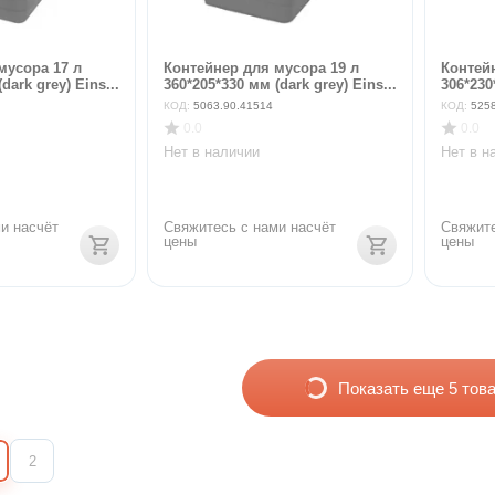
мусора 17 л
Контейнер для мусора 19 л
Контей
dark grey) Eins...
360*205*330 мм (dark grey) Eins...
306*230
КОД:
5063.90.41514
КОД:
525
0.0
0.0
Нет в наличии
Нет в н
и насчёт 
Свяжитесь с нами насчёт 
Свяжите
цены
цены
Показать еще 5 тов
2