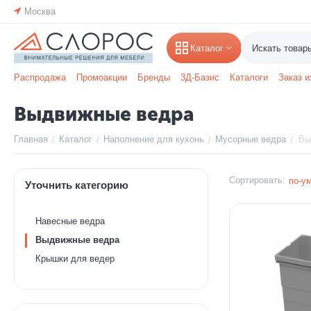
Москва
Каталог
Распродажа
Промоакции
Бренды
3Д-Базис
Каталоги
Заказ и
Выдвижные ведра
Главная
Каталог
Наполнение для кухонь
Мусорные ведра
Вы
/
/
/
/
Сортировать:
по-у
Уточнить категорию
Навесные ведра
Выдвижные ведра
Крышки для ведер