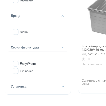
Германия
Бренд
Ninka
Контейнер для 
Серия фурнитуры
412*230*470 мм (
КОД:
5062.90.41616
0.0
EasyWaste
Нет в наличии
Eins2vier
Свяжитесь с нам
цены
Установка