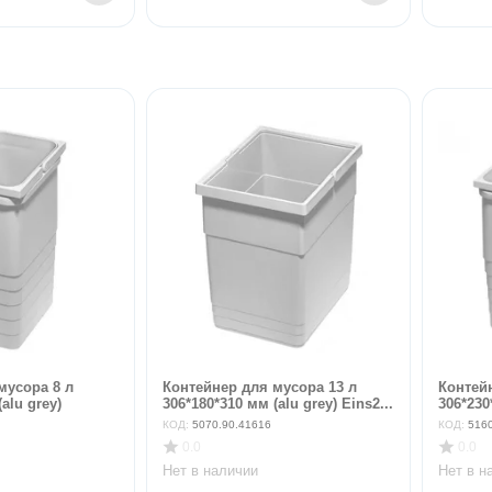
мусора 8 л
Контейнер для мусора 13 л
Контей
alu grey)
306*180*310 мм (alu grey) Eins2...
306*230
КОД:
5070.90.41616
КОД:
516
0.0
0.0
Нет в наличии
Нет в н