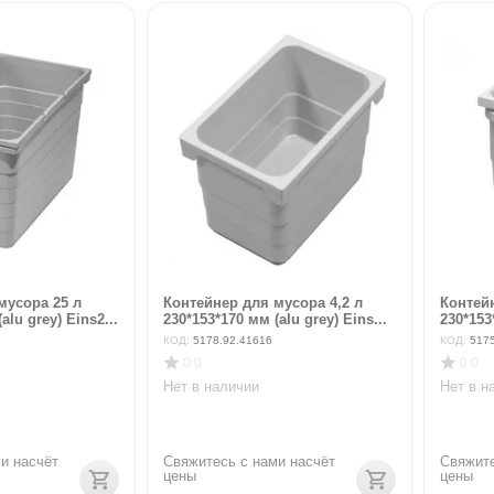
мусора 25 л
Контейнер для мусора 4,2 л
Контейн
alu grey) Eins2...
230*153*170 мм (alu grey) Eins...
230*153
КОД:
5178.92.41616
КОД:
517
0.0
0.0
Нет в наличии
Нет в н
и насчёт 
Свяжитесь с нами насчёт 
Свяжите
цены
цены