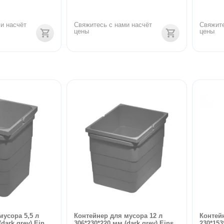
и насчёт 
Свяжитесь с нами насчёт 
Свяжите
цены
цены
мусора 5,5 л
Контейнер для мусора 12 л
Контей
dark grey) Ein...
306*230*220 мм (dark grey) Eins...
230*153