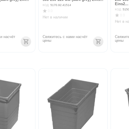
Eins2...
КОД:
5170.92.41514
КОД:
515
0.0
0.0
Нет в наличии
Нет в н
и насчёт 
Свяжитесь с нами насчёт 
Свяжите
цены
цены