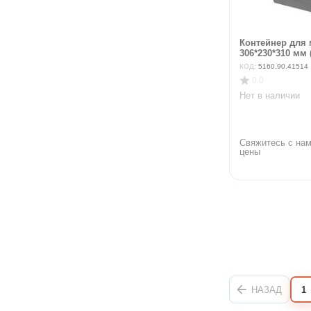
Контейнер для 
306*230*310 мм (
КОД:
5160.90.41514
0.0
Нет в наличии
Свяжитесь с нам
цены
НАЗАД
1