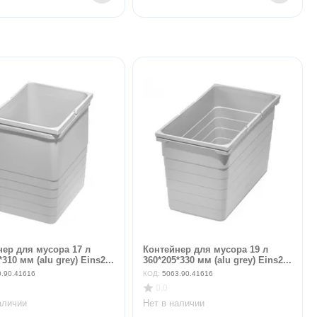
нер для мусора 17 л
Контейнер для мусора 19 л
*310 мм (alu grey) Eins2...
360*205*330 мм (alu grey) Eins2...
0.90.41616
КОД:
5063.90.41616
0.0
аличии
Нет в наличии