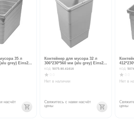
мусора 35 л
Контейнер для мусора 32 л
Контей
alu grey) Eins2...
306*230*560 мм (alu grey) Eins2...
412*230
КОД:
5075.90.41616
КОД:
507
0.0
0.0
Нет в наличии
Нет в н
и насчёт 
Свяжитесь с нами насчёт 
Свяжите
цены
цены