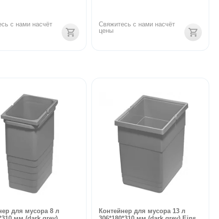
сь с нами насчёт 
Свяжитесь с нами насчёт 
цены
нер для мусора 8 л
Контейнер для мусора 13 л
*310 мм (dark grey)
306*180*310 мм (dark grey) Eins...