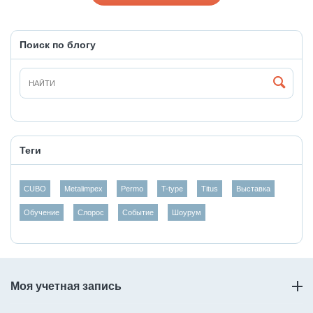
Поиск по блогу
Теги
CUBO
Metalimpex
Permo
T-type
Titus
Выставка
Обучение
Слорос
Событие
Шоурум
Моя учетная запись