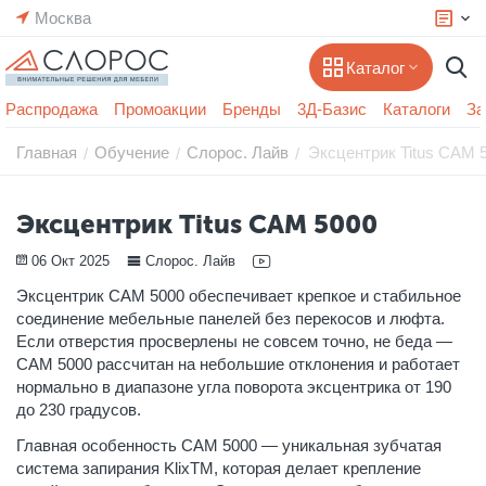
Москва
Каталог
Распродажа
Промоакции
Бренды
3Д-Базис
Каталоги
За
Главная
Обучение
Слорос. Лайв
Эксцентрик Titus CAM 
/
/
/
Эксцентрик Titus CAM 5000
06 Окт 2025
Слорос. Лайв
Эксцентрик CAM 5000 обеспечивает крепкое и стабильное
соединение мебельные панелей без перекосов и люфта.
Если отверстия просверлены не совсем точно, не беда —
CAM 5000 рассчитан на небольшие отклонения и работает
нормально в диапазоне угла поворота эксцентрика от 190
до 230 градусов.
Главная особенность CAM 5000 — уникальная зубчатая
система запирания KlixTM, которая делает крепление