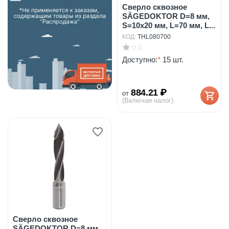
Сверло сквозное
SÄGEDOKTOR D=8 мм,
S=10x20 мм, L=70 мм, L...
КОД:
THL080700
0.0
Доступно:
*
15 шт.
884.21
₽
от
(Включая налог)
Сверло сквозное
SÄGEDOKTOR D=8 мм,