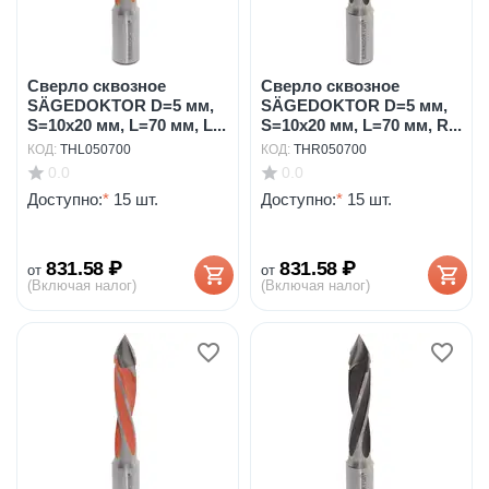
Сверло сквозное
Сверло сквозное
SÄGEDOKTOR D=5 мм,
SÄGEDOKTOR D=5 мм,
S=10x20 мм, L=70 мм, L...
S=10x20 мм, L=70 мм, R...
КОД:
THL050700
КОД:
THR050700
0.0
0.0
Доступно:
*
15 шт.
Доступно:
*
15 шт.
831.58
₽
831.58
₽
от
от
(Включая налог)
(Включая налог)