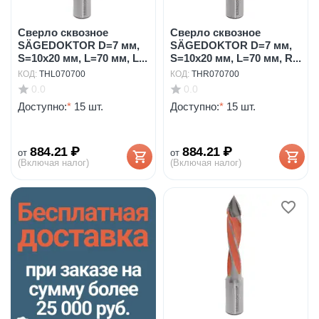
Сверло сквозное
Сверло сквозное
SÄGEDOKTOR D=7 мм,
SÄGEDOKTOR D=7 мм,
S=10x20 мм, L=70 мм, L...
S=10x20 мм, L=70 мм, R...
КОД:
THL070700
КОД:
THR070700
0.0
0.0
Доступно:
*
15 шт.
Доступно:
*
15 шт.
884.21
₽
884.21
₽
от
от
(Включая налог)
(Включая налог)