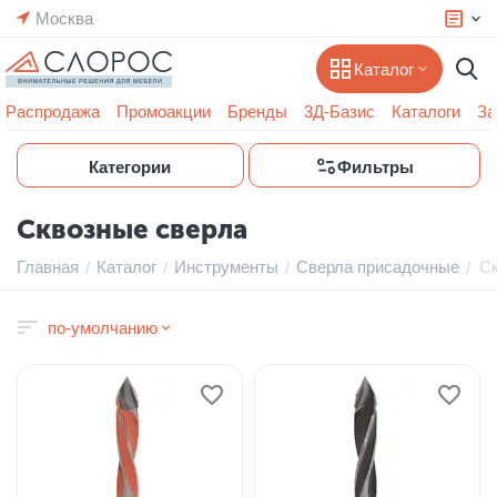
Москва
Каталог
Распродажа
Промоакции
Бренды
3Д-Базис
Каталоги
За
Категории
Фильтры
Сквозные сверла
Главная
Каталог
Инструменты
Сверла присадочные
Ск
/
/
/
/
по-умолчанию