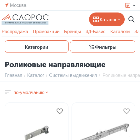
Москва
Каталог
Распродажа
Промоакции
Бренды
3Д-Базис
Каталоги
За
Категории
Фильтры
Роликовые направляющие
Главная
Каталог
Системы выдвижения
Роликовые напр
/
/
/
по-умолчанию