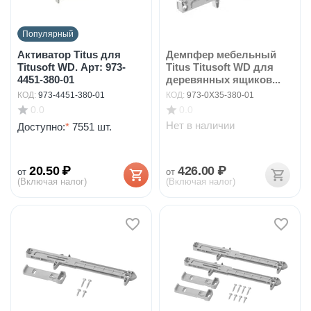
Популярный
Активатор Titus для
Демпфер мебельный
Titusoft WD. Арт: 973-
Titus Titusoft WD для
4451-380-01
деревянных ящиков...
КОД:
973-4451-380-01
КОД:
973-0X35-380-01
0.0
0.0
Нет в наличии
Доступно:
*
7551 шт.
20.50
₽
426.00
₽
от
от
(Включая налог)
(Включая налог)