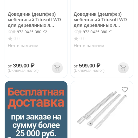
Доводчик (демпфер)
Доводчик (демпфер)
мебельный Titusoft WD
мебельный Titusoft WD
для деревянных я...
для деревянных я...
КОД:
973-0X35-380-K2
КОД:
973-0X35-380-K1
0.0
0.0
Нет в наличии
Нет в наличии
399.00
₽
599.00
₽
от
от
(Включая налог)
(Включая налог)