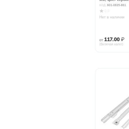
КОД:
601-0835-861
0.0
Нет в наличии
117.00
₽
от
(Включая налог)