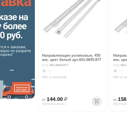
Направляющие роликовые, 450
Направ
мм, цвет белый арт.601-0845-877
мм, цве
КОД:
601-0845-877
КОД:
601-
0.0
0.0
Нет в наличии
Нет в н
144.00
₽
158
от
от
(Включая налог)
(Включая