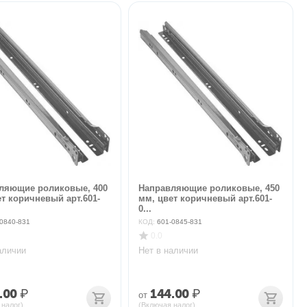
ляющие роликовые, 400
Направляющие роликовые, 450
т коричневый арт.601-
мм, цвет коричневый арт.601-
0...
0840-831
КОД:
601-0845-831
0.0
аличии
Нет в наличии
.00
₽
144.00
₽
от
 налог)
(Включая налог)