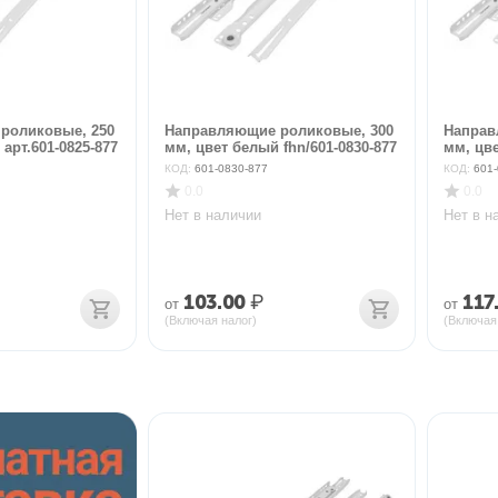
роликовые, 250
Направляющие роликовые, 300
Направ
арт.601-0825-877
мм, цвет белый fhn/601-0830-877
мм, цве
КОД:
601-0830-877
КОД:
601-
0.0
0.0
Нет в наличии
Нет в н
103.00
₽
117
от
от
(Включая налог)
(Включая