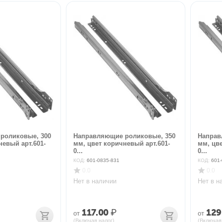
роликовые, 300
Направляющие роликовые, 350
Направ
невый арт.601-
мм, цвет коричневый арт.601-
мм, цве
0...
0...
КОД:
601-0835-831
КОД:
601-
0.0
0.0
Нет в наличии
Нет в н
117.00
₽
129
от
от
(Включая налог)
(Включая