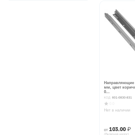
Направляющие 
мм, цвет корич
0...
КОД:
601-0830-831
0.0
Нет в наличии
103.00
₽
от
(Включая налог)