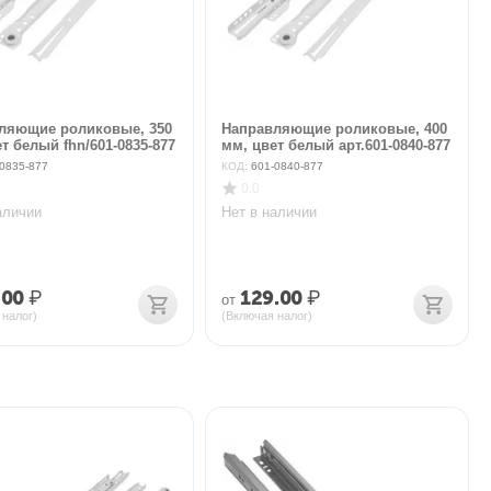
ляющие роликовые, 350
Направляющие роликовые, 400
т белый fhn/601-0835-877
мм, цвет белый арт.601-0840-877
0835-877
КОД:
601-0840-877
0.0
аличии
Нет в наличии
.00
₽
129.00
₽
от
 налог)
(Включая налог)