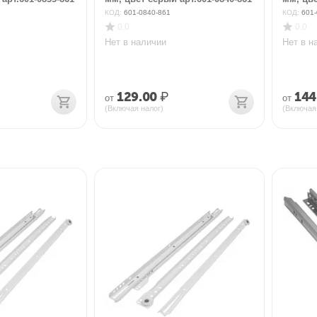
КОД:
601-0840-861
КОД:
601-
0.0
0.0
Нет в наличии
Нет в н
129.00
₽
144
от
от
(Включая налог)
(Включая