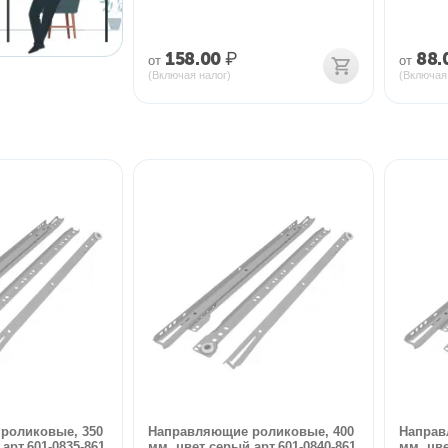
158.00
₽
88.
от
от
(Включая налог)
(Включая
роликовые, 350
Направляющие роликовые, 400
Направ
арт.601-0835-861
мм, цвет серый арт.601-0840-861
мм, цве