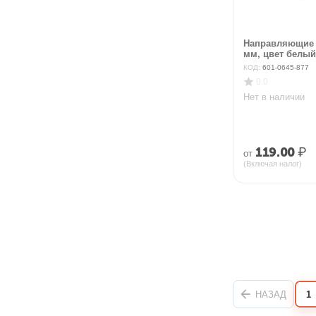
Направляющие 
мм, цвет белый 
КОД:
601-0645-877
0.0
Нет в наличии
119.00
₽
от
(Включая налог)
НАЗАД
1