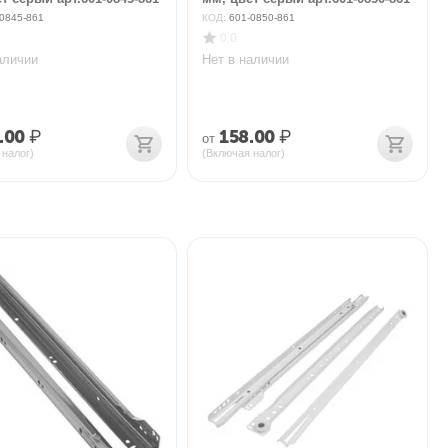
0845-861
КОД:
601-0850-861
0.0
аличии
Нет в наличии
.00
₽
158.00
₽
от
 налог)
(Включая налог)