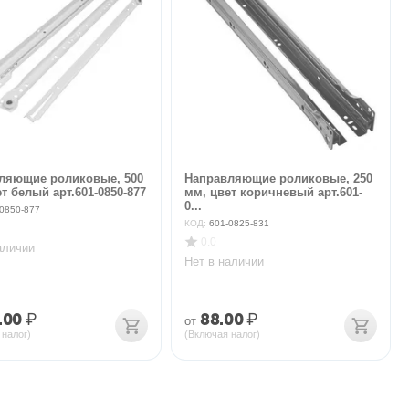
ляющие роликовые, 500
Направляющие роликовые, 250
т белый арт.601-0850-877
мм, цвет коричневый арт.601-
0...
0850-877
КОД:
601-0825-831
0.0
аличии
Нет в наличии
.00
₽
88.00
₽
от
 налог)
(Включая налог)