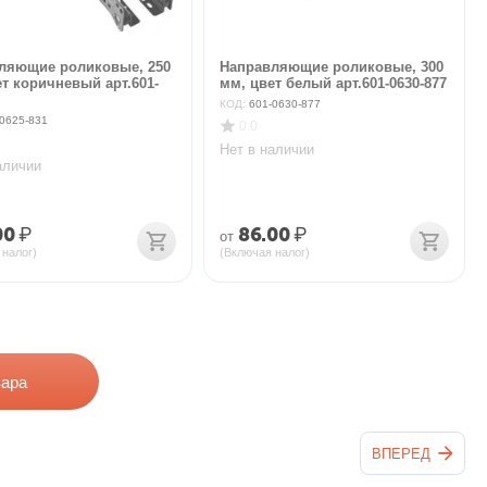
ляющие роликовые, 250
Направляющие роликовые, 300
т коричневый арт.601-
мм, цвет белый арт.601-0630-877
КОД:
601-0630-877
0625-831
0.0
Нет в наличии
аличии
00
₽
86.00
₽
от
 налог)
(Включая налог)
вара
ВПЕРЕД