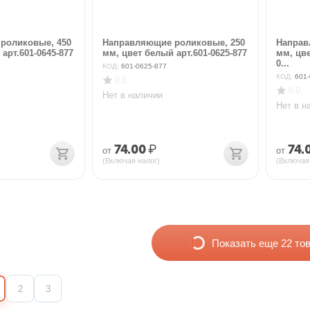
роликовые, 450
Направляющие роликовые, 250
Направ
арт.601-0645-877
мм, цвет белый арт.601-0625-877
мм, цве
0...
КОД:
601-0625-877
КОД:
601-
0.0
0.0
Нет в наличии
Нет в н
74.00
₽
74.
от
от
(Включая налог)
(Включая
Показать еще 22 то
2
3