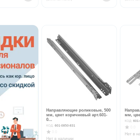
Направляющие роликовые, 500
Направ
мм, цвет коричневый арт.601-
мм, цве
0...
КОД:
601-
КОД:
601-0850-831
0.0
0.0
Нет в н
Нет в наличии