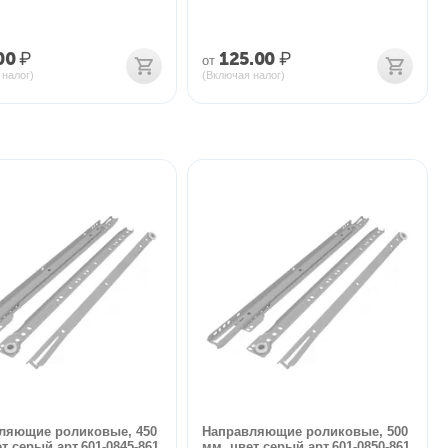
00
₽
125.00
₽
от
 налог)
(Включая налог)
ляющие роликовые, 450
Направляющие роликовые, 500
т серый арт.601-0845-861
мм, цвет серый арт.601-0850-861